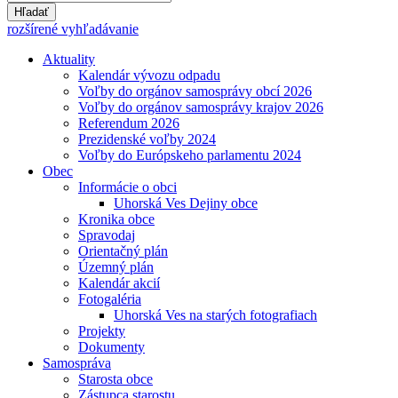
Hľadať
rozšírené vyhľadávanie
Aktuality
Kalendár vývozu odpadu
Voľby do orgánov samosprávy obcí 2026
Voľby do orgánov samosprávy krajov 2026
Referendum 2026
Prezidenské voľby 2024
Voľby do Európskeho parlamentu 2024
Obec
Informácie o obci
Uhorská Ves Dejiny obce
Kronika obce
Spravodaj
Orientačný plán
Územný plán
Kalendár akcií
Fotogaléria
Uhorská Ves na starých fotografiach
Projekty
Dokumenty
Samospráva
Starosta obce
Zástupca starostu