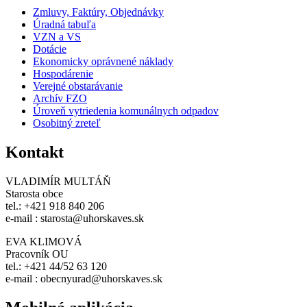
Zmluvy, Faktúry, Objednávky
Úradná tabuľa
VZN a VS
Dotácie
Ekonomicky oprávnené náklady
Hospodárenie
Verejné obstarávanie
Archív FZO
Úroveň vytriedenia komunálnych odpadov
Osobitný zreteľ
Kontakt
VLADIMÍR MULTÁŇ
Starosta obce
tel.: +421 918 840 206
e-mail : starosta@uhorskaves.sk
EVA KLIMOVÁ
Pracovník OU
tel.: +421 44/52 63 120
e-mail : obecnyurad@uhorskaves.sk