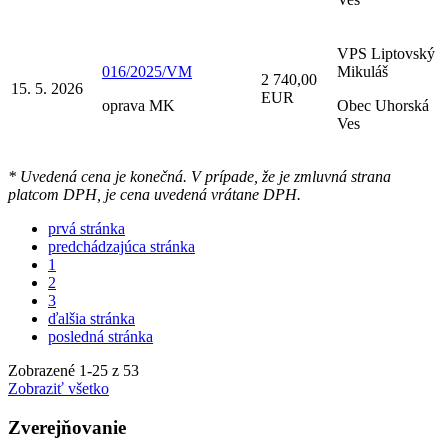
VPS Liptovský
016/2025/VM
Mikuláš
2 740,00
15. 5. 2026
EUR
oprava MK
Obec Uhorská
Ves
* Uvedená cena je konečná. V prípade, že je zmluvná strana
platcom DPH, je cena uvedená vrátane DPH.
prvá stránka
predchádzajúca stránka
1
2
3
ďalšia stránka
posledná stránka
Zobrazené
1
-
25
z 53
Zobraziť všetko
Zverejňovanie