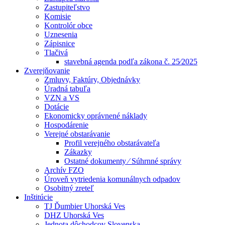
Zastupiteľstvo
Komisie
Kontrolór obce
Uznesenia
Zápisnice
Tlačivá
stavebná agenda podľa zákona č. 25⁄2025
Zverejňovanie
Zmluvy, Faktúry, Objednávky
Úradná tabuľa
VZN a VS
Dotácie
Ekonomicky oprávnené náklady
Hospodárenie
Verejné obstarávanie
Profil verejného obstarávateľa
Zákazky
Ostatné dokumenty ⁄ Súhrnné správy
Archív FZO
Úroveň vytriedenia komunálnych odpadov
Osobitný zreteľ
Inštitúcie
TJ Ďumbier Uhorská Ves
DHZ Uhorská Ves
Jednota dôchodcov Slovenska