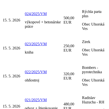
Rýchla parta
024/2025/VM
plus
500,00
15. 5. 2026
výkopové + betonárske
EUR
Obec Uhorská
práce
Ves
Zirek
023/2025/VM
250,00
15. 5. 2026
Obec Uhorská
EUR
kniha
Ves
Bombers -
022/2025/VM
pyrotechnika
320,00
15. 5. 2026
EUR
ohňostroj
Obec Uhorská
Ves
Radislav
021/2025/VM
Hazucha - RH
480,00
15. 5. 2026
odvoz + štiepkovanie
EUR