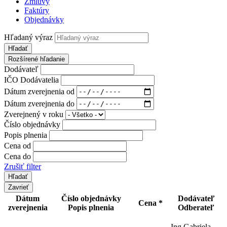
Zmluvy
Faktúry
Objednávky
Hľadaný výraz
Hľadať
Rozšírené hľadanie
Dodávateľ
IČO Dodávatelia
Dátum zverejnenia od
Dátum zverejnenia do
Zverejnený v roku
Číslo objednávky
Popis plnenia
Cena od
Cena do
Zrušiť filter
Zavrieť
Dátum
Číslo objednávky
Dodávateľ
Cena *
zverejnenia
Popis plnenia
Odberateľ
Ing.Gabriela