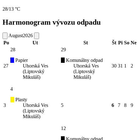
28/13 °C
Harmonogram vývozu odpadu
August
2026
Po
Ut
St
Št
Pi
So
Ne
28
29
Papier
Komunálny odpad
27
Uhorská Ves
Uhorská Ves
30
31
1
2
(Liptovský
(Liptovský
Mikuláš)
Mikuláš)
4
Plasty
3
Uhorská Ves
5
6
7
8
9
(Liptovský
Mikuláš)
12
Komunálny odpad