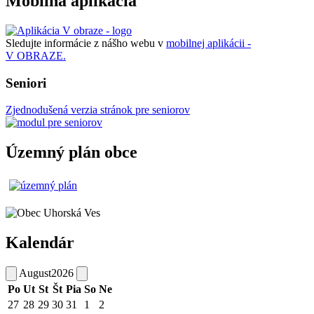
Mobilná aplikácia
Sledujte informácie z nášho webu v
mobilnej aplikácii -
V OBRAZE.
Seniori
Zjednodušená verzia stránok pre seniorov
Územný plán obce
Kalendár
August
2026
Po
Ut
St
Št
Pia
So
Ne
27
28
29
30
31
1
2