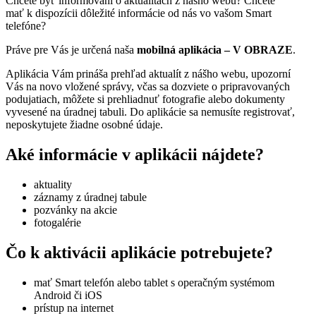
Chcete byť informovaní o aktualitách z nášho webu? Chcete
mať k dispozícii dôležité informácie od nás vo vašom Smart
telefóne?
Práve pre Vás je určená naša
mobilná aplikácia – V OBRAZE
.
Aplikácia Vám prináša prehľad aktualít z nášho webu, upozorní
Vás na novo vložené správy, včas sa dozviete o pripravovaných
podujatiach, môžete si prehliadnuť fotografie alebo dokumenty
vyvesené na úradnej tabuli. Do aplikácie sa nemusíte registrovať,
neposkytujete žiadne osobné údaje.
Aké informácie v aplikácii nájdete?
aktuality
záznamy z úradnej tabule
pozvánky na akcie
fotogalérie
Čo k aktivácii aplikácie potrebujete?
mať Smart telefón alebo tablet s operačným systémom
Android či iOS
prístup na internet