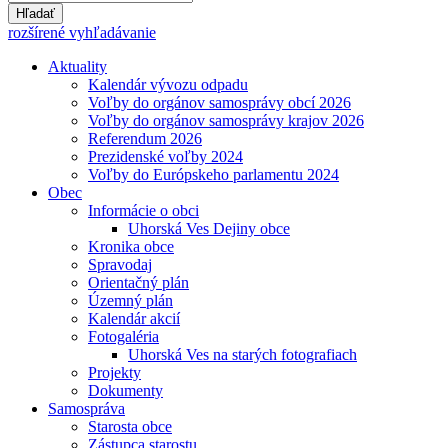
Hľadať
rozšírené vyhľadávanie
Aktuality
Kalendár vývozu odpadu
Voľby do orgánov samosprávy obcí 2026
Voľby do orgánov samosprávy krajov 2026
Referendum 2026
Prezidenské voľby 2024
Voľby do Európskeho parlamentu 2024
Obec
Informácie o obci
Uhorská Ves Dejiny obce
Kronika obce
Spravodaj
Orientačný plán
Územný plán
Kalendár akcií
Fotogaléria
Uhorská Ves na starých fotografiach
Projekty
Dokumenty
Samospráva
Starosta obce
Zástupca starostu