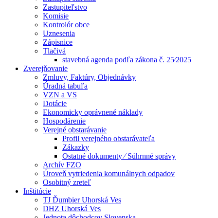
Zastupiteľstvo
Komisie
Kontrolór obce
Uznesenia
Zápisnice
Tlačivá
stavebná agenda podľa zákona č. 25⁄2025
Zverejňovanie
Zmluvy, Faktúry, Objednávky
Úradná tabuľa
VZN a VS
Dotácie
Ekonomicky oprávnené náklady
Hospodárenie
Verejné obstarávanie
Profil verejného obstarávateľa
Zákazky
Ostatné dokumenty ⁄ Súhrnné správy
Archív FZO
Úroveň vytriedenia komunálnych odpadov
Osobitný zreteľ
Inštitúcie
TJ Ďumbier Uhorská Ves
DHZ Uhorská Ves
Jednota dôchodcov Slovenska