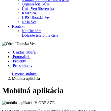
Organizácia SČK
Únia žien Slovenska
Knižnica
UPS Uhorská Ves
Naša Ves
Kontakt
Napíšte nám
Dôležité telefónne čisla
Úradná tabuľa
Fotogaléria
Projekty
Pre seniorov
Úvodná stránka
Mobilná aplikácia
Mobilná aplikácia