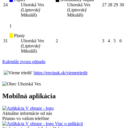
24
Uhorská Ves
Uhorská Ves
27
28
29
30
(Liptovský
(Liptovský
Mikuláš)
Mikuláš)
1
Plasty
31
Uhorská Ves
2
3
4
5
6
(Liptovský
Mikuláš)
Kalendár zvozu odpadu
https://envipak.sk/viemetriedit
Mobilná aplikácia
Aktuálne informácie od nás
Priamo vo vašom telefóne
Viac o aplikácii