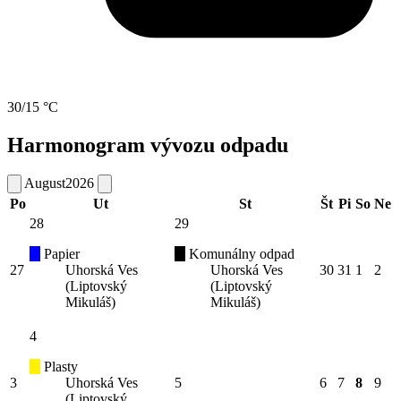
30/15 °C
Harmonogram vývozu odpadu
August
2026
Po
Ut
St
Št
Pi
So
Ne
28
29
Papier
Komunálny odpad
27
Uhorská Ves
Uhorská Ves
30
31
1
2
(Liptovský
(Liptovský
Mikuláš)
Mikuláš)
4
Plasty
3
Uhorská Ves
5
6
7
8
9
(Liptovský