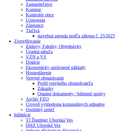
Zastupiteľstvo
Komisie
Kontrolór obce
Uznesenia
Zápisnice
Tlačivá
stavebná agenda podľa zákona č. 25⁄2025
Zverejňovanie
Zmluvy, Faktúry, Objednávky
Úradná tabuľa
VZN a VS
Dotácie
Ekonomicky oprávnené náklady
Hospodárenie
Verejné obstarávanie
Profil verejného obstarávateľa
Zákazky
Ostatné dokumenty ⁄ Súhrnné správy
Archív FZO
Úroveň vytriedenia komunálnych odpadov
Osobitný zreteľ
Inštitúcie
TJ Ďumbier Uhorská Ves
DHZ Uhorská Ves
Jednota dôchodcov Slovenska