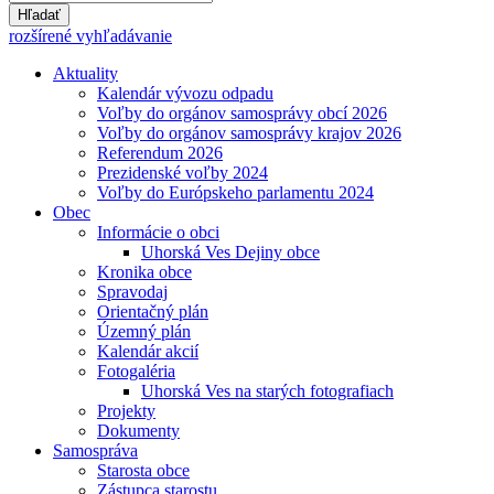
Hľadať
rozšírené vyhľadávanie
Aktuality
Kalendár vývozu odpadu
Voľby do orgánov samosprávy obcí 2026
Voľby do orgánov samosprávy krajov 2026
Referendum 2026
Prezidenské voľby 2024
Voľby do Európskeho parlamentu 2024
Obec
Informácie o obci
Uhorská Ves Dejiny obce
Kronika obce
Spravodaj
Orientačný plán
Územný plán
Kalendár akcií
Fotogaléria
Uhorská Ves na starých fotografiach
Projekty
Dokumenty
Samospráva
Starosta obce
Zástupca starostu