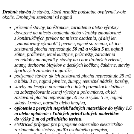
Drobná stavba
je stavba, ktorá nemôže podstatne ovplyvniť svoje
okolie. Drobnými stavbami sú najmä
prízemné stavby, konštrukcie, zariadenia alebo výrobky
dovezené na miesto osadenia alebo výrobky zmontované
z konštrukčných prvkov na mieste osadenia, (ďalej len
„zmontovaný výrobok“) pevne spojené so zemou, ak ich
zastavaná plocha nepresahuje
50 m2 a výšku 5 m
, najmä
kôlne, práčovne, letné kuchyne, prístrešky, zariadenia
na nádoby na odpadky, stavby na chov drobných zvierat,
sauny, úschovne bicyklov a detských kočíkov, čakárne, stavby
športových zariadení a garáže,
podzemné stavby, ak ich zastavaná plocha nepresahuje 25 m2
a hĺbku 3 m, najmä pivnice, žumpy, retenčné nádrže, bazény,
stavby na lesných pozemkoch a iných pozemkoch slúžiace
na zabezpečovanie lesnej výroby a poľovníctva, ak ich
zastavaná plocha nepresahuje 50 m2 a výšku 5 m, najmä
sklady krmiva, náradia alebo hnojiva,
oplotenie z pevných nepriehľadných materiálov do výšky 1,6
m alebo oplotenie z ľahkých priehľadných materiálov
do výšky 2 m od priľahlého terénu,
elektrická prípojka pre pripojenie odberného elektrického
zariadenia do sústavy podľa osobitného predpisu,