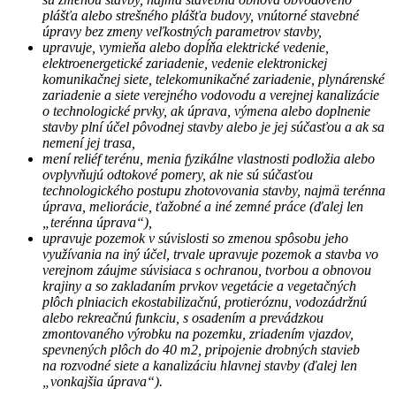
plášťa alebo strešného plášťa budovy, vnútorné stavebné
úpravy bez zmeny veľkostných parametrov stavby,
upravuje, vymieňa alebo dopĺňa elektrické vedenie,
elektroenergetické zariadenie, vedenie elektronickej
komunikačnej siete, telekomunikačné zariadenie, plynárenské
zariadenie a siete verejného vodovodu a verejnej kanalizácie
o technologické prvky, ak úprava, výmena alebo doplnenie
stavby plní účel pôvodnej stavby alebo je jej súčasťou a ak sa
nemení jej trasa,
mení reliéf terénu, menia fyzikálne vlastnosti podložia alebo
ovplyvňujú odtokové pomery, ak nie sú súčasťou
technologického postupu zhotovovania stavby, najmä terénna
úprava, meliorácie, ťažobné a iné zemné práce (ďalej len
„terénna úprava“),
upravuje pozemok v súvislosti so zmenou spôsobu jeho
využívania na iný účel, trvale upravuje pozemok a stavba vo
verejnom záujme súvisiaca s ochranou, tvorbou a obnovou
krajiny a so zakladaním prvkov vegetácie a vegetačných
plôch plniacich ekostabilizačnú, protieróznu, vodozádržnú
alebo rekreačnú funkciu, s osadením a prevádzkou
zmontovaného výrobku na pozemku, zriadením vjazdov,
spevnených plôch do 40 m2, pripojenie drobných stavieb
na rozvodné siete a kanalizáciu hlavnej stavby (ďalej len
„vonkajšia úprava“).