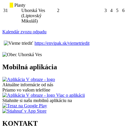
Plasty
31
Uhorská Ves
2
3
4
5
6
(Liptovský
Mikuláš)
Kalendár zvozu odpadu
https://envipak.sk/viemetriedit
Mobilná aplikácia
Aktuálne informácie od nás
Priamo vo vašom telefóne
Viac o aplikácii
Stiahnite si našu mobilnú aplikáciu na
KONTAKT