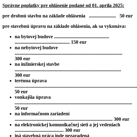
Správne poplatky pre ohlásenie podané od 01. apríla 2025:
pre drobnú stavbu na základe ohlásenia ...................... 50 eur
pre stavebnú úpravu na základe ohlásenia, ak sa vykonáva:
na bytovej budove .............................................
............................................. 150 eur
na nebytovej budove
........................................................................................
300 eur
na inžinierskej stavbe
.......................................................................................
300 eur
terénna úprava
....................................................................................................
50 eur
vonkajšia úprava
................................................................................................
50 eur
na informačnom zariadení
................................................................................ 300 eur
na elektronickej komunikačnej sieti a jej vedeniach
........................................ 300 eur
iná stavebná práca inde nezaradená