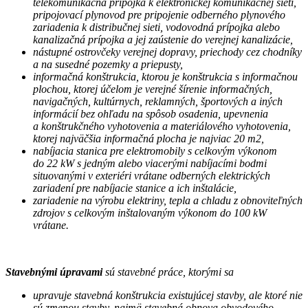
telekomunikačná prípojka k elektronickej komunikačnej sieti,
pripojovací plynovod pre pripojenie odberného plynového
zariadenia k distribučnej sieti, vodovodná prípojka alebo
kanalizačná prípojka a jej zaústenie do verejnej kanalizácie,
nástupné ostrovčeky verejnej dopravy, priechody cez chodníky
a na susedné pozemky a priepusty,
informačná konštrukcia, ktorou je konštrukcia s informačnou
plochou, ktorej účelom je verejné šírenie informačných,
navigačných, kultúrnych, reklamných, športových a iných
informácií bez ohľadu na spôsob osadenia, upevnenia
a konštrukčného vyhotovenia a materiálového vyhotovenia,
ktorej najväčšia informačná plocha je najviac 20 m2,
nabíjacia stanica pre elektromobily s celkovým výkonom
do 22 kW s jedným alebo viacerými nabíjacími bodmi
situovanými v exteriéri vrátane odberných elektrických
zariadení pre nabíjacie stanice a ich inštalácie,
zariadenie na výrobu elektriny, tepla a chladu z obnoviteľných
zdrojov s celkovým inštalovaným výkonom do 100 kW
vrátane.
Stavebnými úpravami
sú stavebné práce, ktorými sa
upravuje stavebná konštrukcia existujúcej stavby, ale ktoré nie
sú zmenou stavby, najmä stavebná obnova obvodového