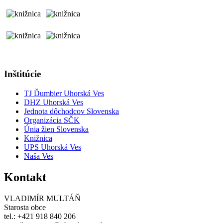
Inštitúcie
TJ Ďumbier Uhorská Ves
DHZ Uhorská Ves
Jednota dôchodcov Slovenska
Organizácia SČK
Únia žien Slovenska
Knižnica
UPS Uhorská Ves
Naša Ves
Kontakt
VLADIMÍR MULTÁŇ
Starosta obce
tel.: +421 918 840 206