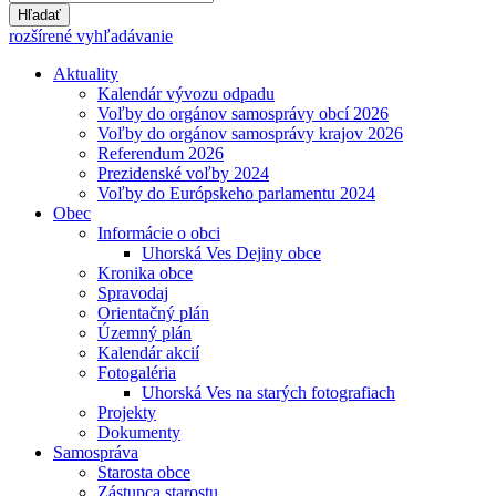
Hľadať
rozšírené vyhľadávanie
Aktuality
Kalendár vývozu odpadu
Voľby do orgánov samosprávy obcí 2026
Voľby do orgánov samosprávy krajov 2026
Referendum 2026
Prezidenské voľby 2024
Voľby do Európskeho parlamentu 2024
Obec
Informácie o obci
Uhorská Ves Dejiny obce
Kronika obce
Spravodaj
Orientačný plán
Územný plán
Kalendár akcií
Fotogaléria
Uhorská Ves na starých fotografiach
Projekty
Dokumenty
Samospráva
Starosta obce
Zástupca starostu