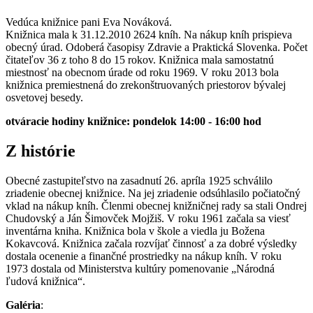
Vedúca knižnice pani Eva Nováková.
Knižnica mala k 31.12.2010 2624 kníh. Na nákup kníh prispieva
obecný úrad. Odoberá časopisy Zdravie a Praktická Slovenka. Počet
čitateľov 36 z toho 8 do 15 rokov. Knižnica mala samostatnú
miestnosť na obecnom úrade od roku 1969. V roku 2013 bola
knižnica premiestnená do zrekonštruovaných priestorov bývalej
osvetovej besedy.
otváracie hodiny knižnice: pondelok 14:00 - 16:00 hod
Z histórie
Obecné zastupiteľstvo na zasadnutí 26. apríla 1925 schválilo
zriadenie obecnej knižnice. Na jej zriadenie odsúhlasilo počiatočný
vklad na nákup kníh. Členmi obecnej knižničnej rady sa stali Ondrej
Chudovský a Ján Šimovček Mojžiš. V roku 1961 začala sa viesť
inventárna kniha. Knižnica bola v škole a viedla ju Božena
Kokavcová. Knižnica začala rozvíjať činnosť a za dobré výsledky
dostala ocenenie a finančné prostriedky na nákup kníh. V roku
1973 dostala od Ministerstva kultúry pomenovanie „Národná
ľudová knižnica“.
Galéria
: