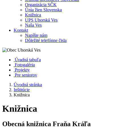
Organizácia SČK
Únia žien Slovenska
Knižnica
UPS Uhorská Ves
Naša Ves
Kontakt
Napíšte nám
Dôležité telefónne čisla
Úradná tabuľa
Fotogaléria
Projekty
Pre seniorov
Úvodná stránka
Inštitúcie
Knižnica
Knižnica
Obecná knižnica Fraňa Kráľa