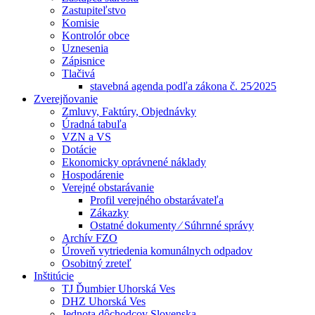
Zastupiteľstvo
Komisie
Kontrolór obce
Uznesenia
Zápisnice
Tlačivá
stavebná agenda podľa zákona č. 25⁄2025
Zverejňovanie
Zmluvy, Faktúry, Objednávky
Úradná tabuľa
VZN a VS
Dotácie
Ekonomicky oprávnené náklady
Hospodárenie
Verejné obstarávanie
Profil verejného obstarávateľa
Zákazky
Ostatné dokumenty ⁄ Súhrnné správy
Archív FZO
Úroveň vytriedenia komunálnych odpadov
Osobitný zreteľ
Inštitúcie
TJ Ďumbier Uhorská Ves
DHZ Uhorská Ves
Jednota dôchodcov Slovenska