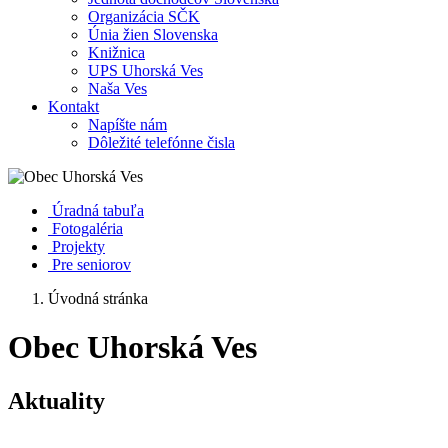
Organizácia SČK
Únia žien Slovenska
Knižnica
UPS Uhorská Ves
Naša Ves
Kontakt
Napíšte nám
Dôležité telefónne čisla
Úradná tabuľa
Fotogaléria
Projekty
Pre seniorov
Úvodná stránka
Obec Uhorská Ves
Aktuality