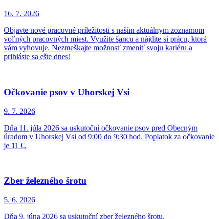
16. 7.
2026
Objavte nové pracovné príležitosti s naším aktuálnym zoznamom
voľných pracovných miest. Využite šancu a nájdite si prácu, ktorá
vám vyhovuje. Nezmeškajte možnosť zmeniť svoju kariéru a
prihláste sa ešte dnes!
Očkovanie psov v Uhorskej Vsi
9. 7.
2026
Dňa 11. júla 2026 sa uskutoční očkovanie psov pred Obecným
úradom v Uhorskej Vsi od 9:00 do 9:30 hod. Poplatok za očkovanie
je 11 €.
Zber železného šrotu
5. 6.
2026
Dňa 9. júna 2026 sa uskutoční zber železného šrotu.