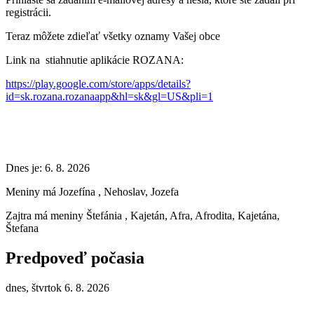
registrácii.
Teraz môžete zdieľať všetky oznamy Vašej obce
Link na stiahnutie aplikácie ROZANA:
https://play.google.com/store/apps/details?
id=sk.rozana.rozanaapp&hl=sk&gl=US&pli=1
Dnes je:
6. 8. 2026
Meniny má
Jozefína
, Nehoslav, Jozefa
Zajtra má meniny
Štefánia
, Kajetán, Afra, Afrodita, Kajetána,
Štefana
Predpoveď počasia
dnes, štvrtok 6. 8. 2026