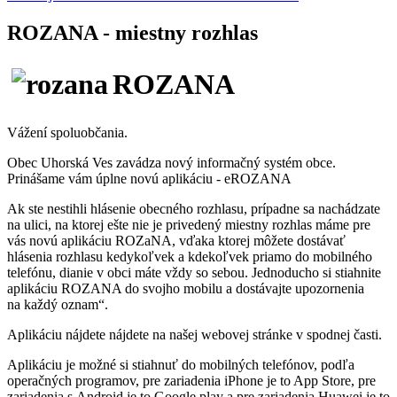
ROZANA - miestny rozhlas
ROZANA
Vážení spoluobčania.
Obec Uhorská Ves zavádza nový informačný systém obce.
Prinášame vám úplne novú aplikáciu - eROZANA
Ak ste nestihli hlásenie obecného rozhlasu, prípadne sa nachádzate
na ulici, na ktorej ešte nie je privedený miestny rozhlas máme pre
vás novú aplikáciu ROZaNA, vďaka ktorej môžete dostávať
hlásenia rozhlasu kedykoľvek a kdekoľvek priamo do mobilného
telefónu, dianie v obci máte vždy so sebou. Jednoducho si stiahnite
aplikáciu ROZANA do svojho mobilu a dostávajte upozornenia
na každý oznam“.
Aplikáciu nájdete nájdete na našej webovej stránke v spodnej časti.
Aplikáciu je možné si stiahnuť do mobilných telefónov, podľa
operačných programov, pre zariadenia iPhone je to App Store, pre
zariadenia s Android je to Google play a pre zariadenia Huawei je to