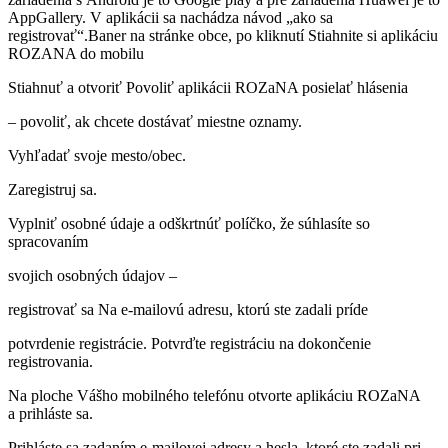
AppGallery. V aplikácii sa nachádza návod „ako sa
registrovať“.Baner na stránke obce, po kliknutí Stiahnite si aplikáciu
ROZANA do mobilu
Stiahnuť a otvoriť Povoliť aplikácii ROZaNA posielať hlásenia
– povoliť, ak chcete dostávať miestne oznamy.
Vyhľadať svoje mesto/obec.
Zaregistruj sa.
Vyplniť osobné údaje a odškrtnúť políčko, že súhlasíte so
spracovaním
svojich osobných údajov –
registrovať sa Na e-mailovú adresu, ktorú ste zadali príde
potvrdenie registrácie. Potvrďte registráciu na dokončenie
registrovania.
Na ploche Vášho mobilného telefónu otvorte aplikáciu ROZaNA
a prihláste sa.
Prihláste sa zadaním e-mailovej adresy a hesla, ktoré ste zadali pri