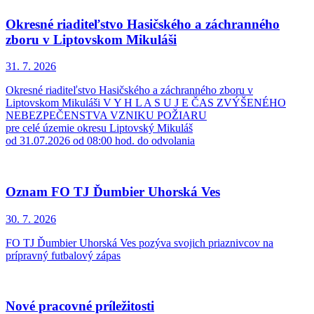
Okresné riaditeľstvo Hasičského a záchranného
zboru v Liptovskom Mikuláši
31. 7.
2026
Okresné riaditeľstvo Hasičského a záchranného zboru v
Liptovskom Mikuláši V Y H L A S U J E ČAS ZVÝŠENÉHO
NEBEZPEČENSTVA VZNIKU POŽIARU
pre celé územie okresu Liptovský Mikuláš
od 31.07.2026 od 08:00 hod. do odvolania
Oznam FO TJ Ďumbier Uhorská Ves
30. 7.
2026
FO TJ Ďumbier Uhorská Ves pozýva svojich priaznivcov na
prípravný futbalový zápas
Nové pracovné príležitosti