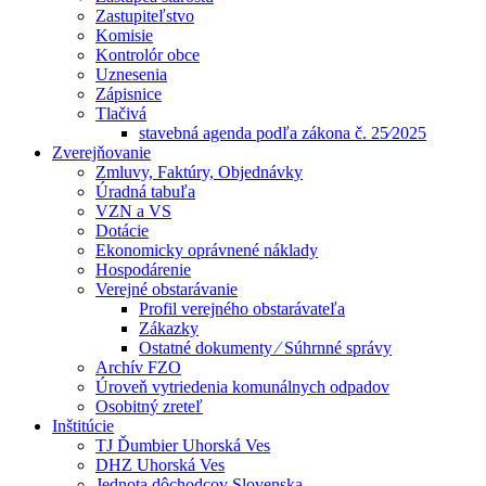
Zastupiteľstvo
Komisie
Kontrolór obce
Uznesenia
Zápisnice
Tlačivá
stavebná agenda podľa zákona č. 25⁄2025
Zverejňovanie
Zmluvy, Faktúry, Objednávky
Úradná tabuľa
VZN a VS
Dotácie
Ekonomicky oprávnené náklady
Hospodárenie
Verejné obstarávanie
Profil verejného obstarávateľa
Zákazky
Ostatné dokumenty ⁄ Súhrnné správy
Archív FZO
Úroveň vytriedenia komunálnych odpadov
Osobitný zreteľ
Inštitúcie
TJ Ďumbier Uhorská Ves
DHZ Uhorská Ves
Jednota dôchodcov Slovenska