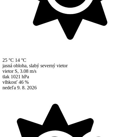
25 °C
14 °C
jasná obloha, slabý severný vietor
vietor
S
,
3.08 m/s
tlak
1021 hPa
vlhkosť
46 %
nedeľa 9. 8. 2026