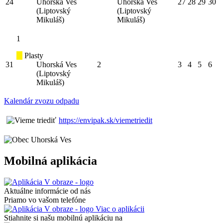
24
Uhorská Ves
Uhorská Ves
27
28
29
30
(Liptovský
(Liptovský
Mikuláš)
Mikuláš)
1
Plasty
31
Uhorská Ves
2
3
4
5
6
(Liptovský
Mikuláš)
Kalendár zvozu odpadu
https://envipak.sk/viemetriedit
Mobilná aplikácia
Aktuálne informácie od nás
Priamo vo vašom telefóne
Viac o aplikácii
Stiahnite si našu mobilnú aplikáciu na