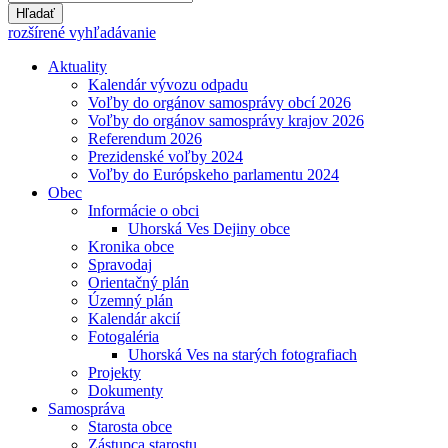
Hľadať
rozšírené vyhľadávanie
Aktuality
Kalendár vývozu odpadu
Voľby do orgánov samosprávy obcí 2026
Voľby do orgánov samosprávy krajov 2026
Referendum 2026
Prezidenské voľby 2024
Voľby do Európskeho parlamentu 2024
Obec
Informácie o obci
Uhorská Ves Dejiny obce
Kronika obce
Spravodaj
Orientačný plán
Územný plán
Kalendár akcií
Fotogaléria
Uhorská Ves na starých fotografiach
Projekty
Dokumenty
Samospráva
Starosta obce
Zástupca starostu