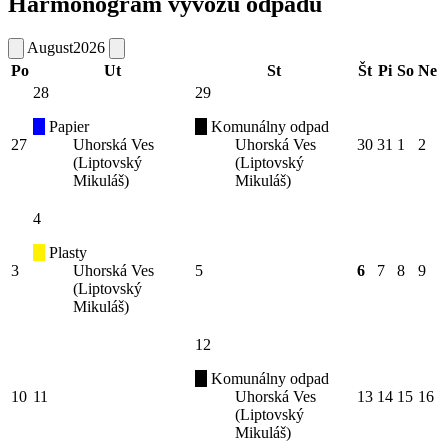
Harmonogram vývozu odpadu
August
2026
Po
Ut
St
Št
Pi
So
Ne
28
29
Papier
Komunálny odpad
27
Uhorská Ves
Uhorská Ves
30
31
1
2
(Liptovský
(Liptovský
Mikuláš)
Mikuláš)
4
Plasty
3
Uhorská Ves
5
6
7
8
9
(Liptovský
Mikuláš)
12
Komunálny odpad
10
11
Uhorská Ves
13
14
15
16
(Liptovský
Mikuláš)