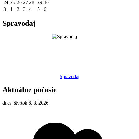
24
25
26
27
28
29
30
31
1
2
3
4
5
6
Spravodaj
Spravodaj
Aktuálne počasie
dnes, štvrtok 6. 8. 2026