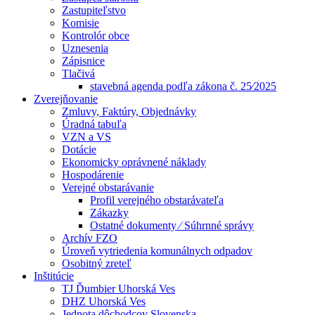
Zastupiteľstvo
Komisie
Kontrolór obce
Uznesenia
Zápisnice
Tlačivá
stavebná agenda podľa zákona č. 25⁄2025
Zverejňovanie
Zmluvy, Faktúry, Objednávky
Úradná tabuľa
VZN a VS
Dotácie
Ekonomicky oprávnené náklady
Hospodárenie
Verejné obstarávanie
Profil verejného obstarávateľa
Zákazky
Ostatné dokumenty ⁄ Súhrnné správy
Archív FZO
Úroveň vytriedenia komunálnych odpadov
Osobitný zreteľ
Inštitúcie
TJ Ďumbier Uhorská Ves
DHZ Uhorská Ves
Jednota dôchodcov Slovenska