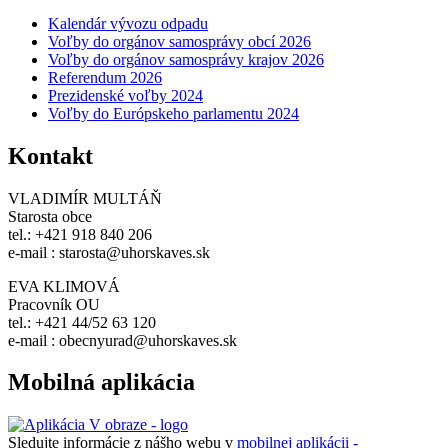
Kalendár vývozu odpadu
Voľby do orgánov samosprávy obcí 2026
Voľby do orgánov samosprávy krajov 2026
Referendum 2026
Prezidenské voľby 2024
Voľby do Európskeho parlamentu 2024
Kontakt
VLADIMÍR MULTÁŇ
Starosta obce
tel.: +421 918 840 206
e-mail : starosta@uhorskaves.sk
EVA KLIMOVÁ
Pracovník OU
tel.: +421 44/52 63 120
e-mail : obecnyurad@uhorskaves.sk
Mobilná aplikácia
Sledujte informácie z nášho webu v
mobilnej aplikácii -