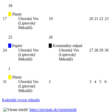
18
Plasty
17
Uhorská Ves
19
20
21
22
23
(Liptovský
Mikuláš)
25
26
Papier
Komunálny odpad
24
Uhorská Ves
Uhorská Ves
27
28
29
30
(Liptovský
(Liptovský
Mikuláš)
Mikuláš)
1
Plasty
31
Uhorská Ves
2
3
4
5
6
(Liptovský
Mikuláš)
Kalendár zvozu odpadu
https://envipak.sk/viemetriedit