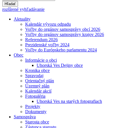
Hľadať
rozšírené vyhľadávanie
Aktuality
Kalendár vývozu odpadu
Voľby do orgánov samosprávy obcí 2026
Voľby do orgánov samosprávy krajov 2026
Referendum 2026
Prezidenské voľby 2024
Voľby do Európskeho parlamentu 2024
Obec
Informácie o obci
Uhorská Ves Dejiny obce
Kronika obce
Spravodaj
Orientačný plán
Územný plán
Kalendár akcií
Fotogaléria
Uhorská Ves na starých fotografiach
Projekty
Dokumenty
Samospráva
Starosta obce
Zástupca starostu