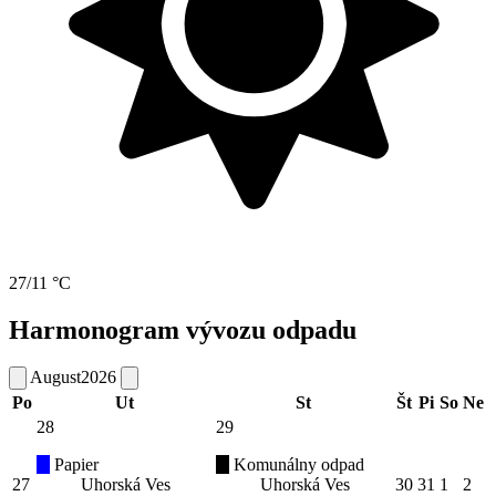
27/11 °C
Harmonogram vývozu odpadu
August
2026
Po
Ut
St
Št
Pi
So
Ne
28
29
Papier
Komunálny odpad
27
Uhorská Ves
Uhorská Ves
30
31
1
2