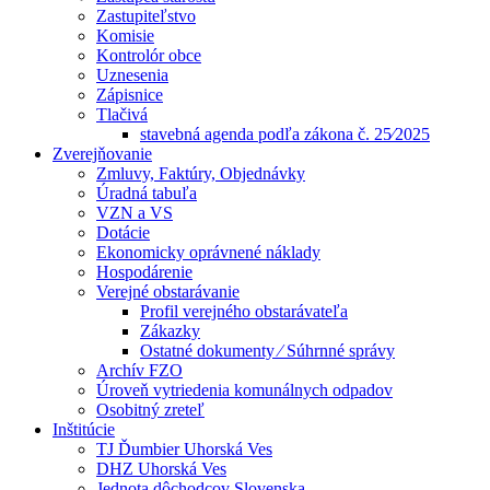
Zastupiteľstvo
Komisie
Kontrolór obce
Uznesenia
Zápisnice
Tlačivá
stavebná agenda podľa zákona č. 25⁄2025
Zverejňovanie
Zmluvy, Faktúry, Objednávky
Úradná tabuľa
VZN a VS
Dotácie
Ekonomicky oprávnené náklady
Hospodárenie
Verejné obstarávanie
Profil verejného obstarávateľa
Zákazky
Ostatné dokumenty ⁄ Súhrnné správy
Archív FZO
Úroveň vytriedenia komunálnych odpadov
Osobitný zreteľ
Inštitúcie
TJ Ďumbier Uhorská Ves
DHZ Uhorská Ves
Jednota dôchodcov Slovenska