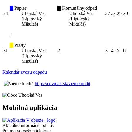
Papier
Komunálny odpad
24
Uhorská Ves
Uhorská Ves
27
28
29
30
(Liptovský
(Liptovský
Mikuláš)
Mikuláš)
1
Plasty
31
Uhorská Ves
2
3
4
5
6
(Liptovský
Mikuláš)
Kalendár zvozu odpadu
https://envipak.sk/viemetriedit
Mobilná aplikácia
Aktuálne informácie od nás
Priamo vo vašom telefóne