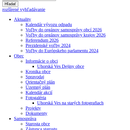
Hľadať
rozšírené vyhľadávanie
Aktuality
Kalendár vývozu odpadu
Voľby do orgánov samosprávy obcí 2026
Voľby do orgánov samosprávy krajov 2026
Referendum 2026
Prezidenské voľby 2024
Voľby do Európskeho parlamentu 2024
Obec
Informácie o obci
Uhorská Ves Dejiny obce
Kronika obce
Spravodaj
Orientačný plán
Územný plán
Kalendár akcií
Fotogaléria
Uhorská Ves na starých fotografiach
Projekty
Dokumenty
Samospráva
Starosta obce
Zástupca starostu