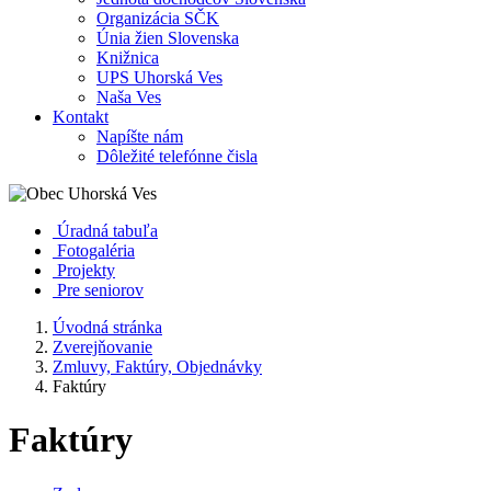
Organizácia SČK
Únia žien Slovenska
Knižnica
UPS Uhorská Ves
Naša Ves
Kontakt
Napíšte nám
Dôležité telefónne čisla
Úradná tabuľa
Fotogaléria
Projekty
Pre seniorov
Úvodná stránka
Zverejňovanie
Zmluvy, Faktúry, Objednávky
Faktúry
Faktúry