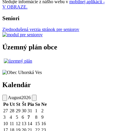
Sledujte informácie z nášho webu v
mobilnej aplikácii -
V OBRAZE.
Seniori
Zjednodušená verzia stránok pre seniorov
Územný plán obce
Kalendár
August
2026
Po
Ut
St
Št
Pia
So
Ne
27
28
29
30
31
1
2
3
4
5
6
7
8
9
10
11
12
13
14
15
16
17
18
19
20
21
22
23