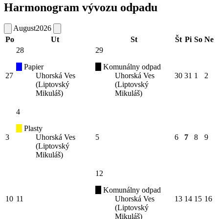
Harmonogram vývozu odpadu
August
2026
Po
Ut
St
Št
Pi
So
Ne
28
29
Papier
Komunálny odpad
27
Uhorská Ves
Uhorská Ves
30
31
1
2
(Liptovský
(Liptovský
Mikuláš)
Mikuláš)
4
Plasty
3
Uhorská Ves
5
6
7
8
9
(Liptovský
Mikuláš)
12
Komunálny odpad
10
11
Uhorská Ves
13
14
15
16
(Liptovský
Mikuláš)