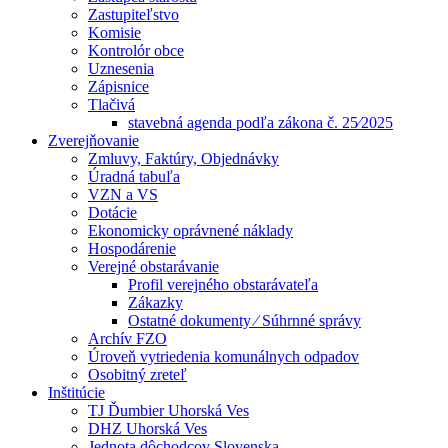
Zastupiteľstvo
Komisie
Kontrolór obce
Uznesenia
Zápisnice
Tlačivá
stavebná agenda podľa zákona č. 25⁄2025
Zverejňovanie
Zmluvy, Faktúry, Objednávky
Úradná tabuľa
VZN a VS
Dotácie
Ekonomicky oprávnené náklady
Hospodárenie
Verejné obstarávanie
Profil verejného obstarávateľa
Zákazky
Ostatné dokumenty ⁄ Súhrnné správy
Archív FZO
Úroveň vytriedenia komunálnych odpadov
Osobitný zreteľ
Inštitúcie
TJ Ďumbier Uhorská Ves
DHZ Uhorská Ves
Jednota dôchodcov Slovenska