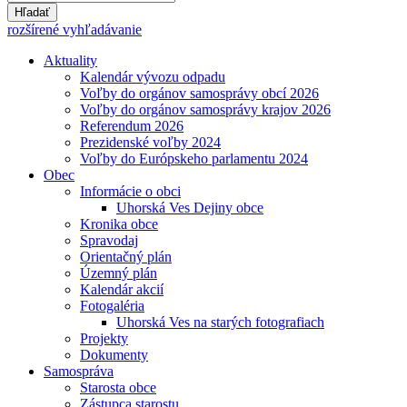
Hľadať
rozšírené vyhľadávanie
Aktuality
Kalendár vývozu odpadu
Voľby do orgánov samosprávy obcí 2026
Voľby do orgánov samosprávy krajov 2026
Referendum 2026
Prezidenské voľby 2024
Voľby do Európskeho parlamentu 2024
Obec
Informácie o obci
Uhorská Ves Dejiny obce
Kronika obce
Spravodaj
Orientačný plán
Územný plán
Kalendár akcií
Fotogaléria
Uhorská Ves na starých fotografiach
Projekty
Dokumenty
Samospráva
Starosta obce
Zástupca starostu