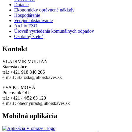
Dotácie
Ekonomicky oprávnené náklady
Hospodárenie
Verejné obstarávanie
Archív FZO
Úroveň vytriedenia komunálnych odpadov
Osobitný zreteľ
Kontakt
VLADIMÍR MULTÁŇ
Starosta obce
tel.: +421 918 840 206
e-mail : starosta@uhorskaves.sk
EVA KLIMOVÁ
Pracovník OU
tel.: +421 44/52 63 120
e-mail : obecnyurad@uhorskaves.sk
Mobilná aplikácia