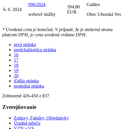
096/2024
Galileo
394,80
6. 6. 2024
EUR
webové služby
Obec Uhorská Ves
* Uvedená cena je konečná. V prípade, že je zmluvná strana
platcom DPH, je cena uvedená vrátane DPH.
prvá stránka
predchádzajúca stránka
16
17
18
19
20
ďalšia stránka
posledná stránka
Zobrazené
426
-
450
z 837
Zverejňovanie
Zmluvy, Faktúry, Objednávky
Úradná tabuľa
VZN a VS