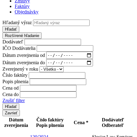
Zmluvy
Faktúry
Objednávky
Hľadaný výraz
Hľadať
Rozšírené hľadanie
Dodávateľ
IČO Dodávatelia
Dátum zverejnenia od
Dátum zverejnenia do
Zverejnený v roku
Číslo faktúry
Popis plnenia
Cena od
Cena do
Zrušiť filter
Zavrieť
Dátum
Číslo faktúry
Dodávateľ
Cena *
zverejnenia
Popis plnenia
Odberateľ
120/2024
Slosjar Law Services