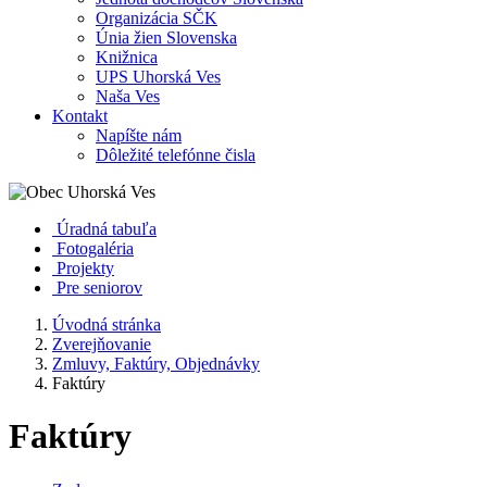
Organizácia SČK
Únia žien Slovenska
Knižnica
UPS Uhorská Ves
Naša Ves
Kontakt
Napíšte nám
Dôležité telefónne čisla
Úradná tabuľa
Fotogaléria
Projekty
Pre seniorov
Úvodná stránka
Zverejňovanie
Zmluvy, Faktúry, Objednávky
Faktúry
Faktúry