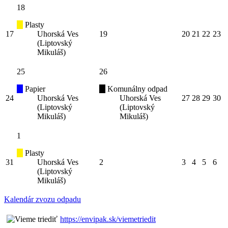
18
Plasty
17
Uhorská Ves
19
20
21
22
23
(Liptovský
Mikuláš)
25
26
Papier
Komunálny odpad
24
Uhorská Ves
Uhorská Ves
27
28
29
30
(Liptovský
(Liptovský
Mikuláš)
Mikuláš)
1
Plasty
31
Uhorská Ves
2
3
4
5
6
(Liptovský
Mikuláš)
Kalendár zvozu odpadu
https://envipak.sk/viemetriedit