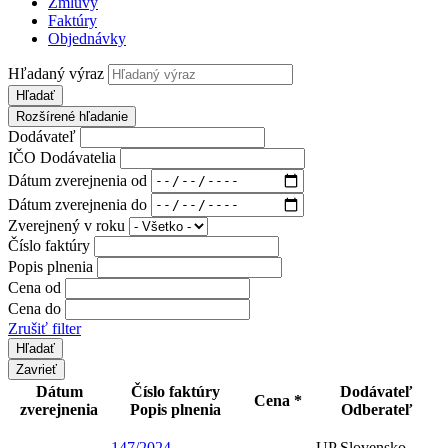
Zmluvy
Faktúry
Objednávky
Hľadaný výraz
Hľadať
Rozšírené hľadanie
Dodávateľ
IČO Dodávatelia
Dátum zverejnenia od
Dátum zverejnenia do
Zverejnený v roku
Číslo faktúry
Popis plnenia
Cena od
Cena do
Zrušiť filter
Zavrieť
Dátum
Číslo faktúry
Dodávateľ
Cena *
zverejnenia
Popis plnenia
Odberateľ
147/2024
UP Slovensko