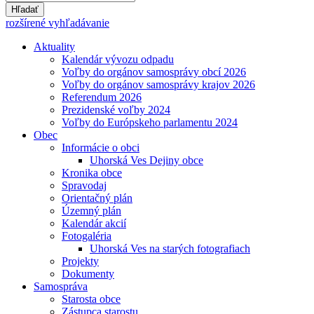
Hľadať
rozšírené vyhľadávanie
Aktuality
Kalendár vývozu odpadu
Voľby do orgánov samosprávy obcí 2026
Voľby do orgánov samosprávy krajov 2026
Referendum 2026
Prezidenské voľby 2024
Voľby do Európskeho parlamentu 2024
Obec
Informácie o obci
Uhorská Ves Dejiny obce
Kronika obce
Spravodaj
Orientačný plán
Územný plán
Kalendár akcií
Fotogaléria
Uhorská Ves na starých fotografiach
Projekty
Dokumenty
Samospráva
Starosta obce
Zástupca starostu