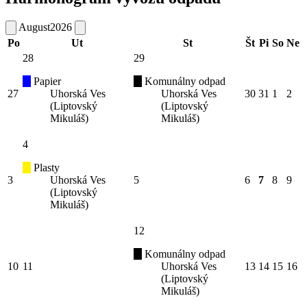
August
2026
Po
Ut
St
Št
Pi
So
Ne
28
29
Papier
Komunálny odpad
27
Uhorská Ves
Uhorská Ves
30
31
1
2
(Liptovský
(Liptovský
Mikuláš)
Mikuláš)
4
Plasty
3
Uhorská Ves
5
6
7
8
9
(Liptovský
Mikuláš)
12
Komunálny odpad
10
11
Uhorská Ves
13
14
15
16
(Liptovský
Mikuláš)