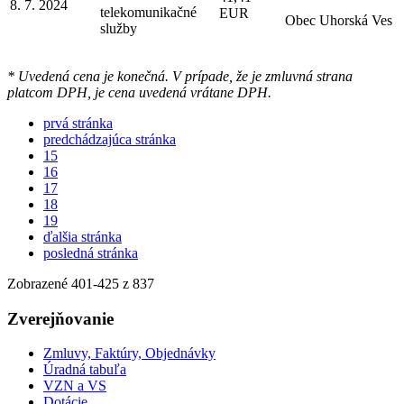
8. 7. 2024
telekomunikačné
EUR
Obec Uhorská Ves
služby
* Uvedená cena je konečná. V prípade, že je zmluvná strana
platcom DPH, je cena uvedená vrátane DPH.
prvá stránka
predchádzajúca stránka
15
16
17
18
19
ďalšia stránka
posledná stránka
Zobrazené
401
-
425
z 837
Zverejňovanie
Zmluvy, Faktúry, Objednávky
Úradná tabuľa
VZN a VS
Dotácie