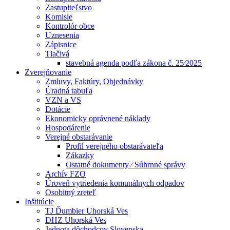
Zastupiteľstvo
Komisie
Kontrolór obce
Uznesenia
Zápisnice
Tlačivá
stavebná agenda podľa zákona č. 25⁄2025
Zverejňovanie
Zmluvy, Faktúry, Objednávky
Úradná tabuľa
VZN a VS
Dotácie
Ekonomicky oprávnené náklady
Hospodárenie
Verejné obstarávanie
Profil verejného obstarávateľa
Zákazky
Ostatné dokumenty ⁄ Súhrnné správy
Archív FZO
Úroveň vytriedenia komunálnych odpadov
Osobitný zreteľ
Inštitúcie
TJ Ďumbier Uhorská Ves
DHZ Uhorská Ves
Jednota dôchodcov Slovenska