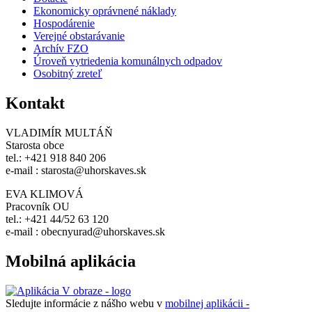
Ekonomicky oprávnené náklady
Hospodárenie
Verejné obstarávanie
Archív FZO
Úroveň vytriedenia komunálnych odpadov
Osobitný zreteľ
Kontakt
VLADIMÍR MULTÁŇ
Starosta obce
tel.: +421 918 840 206
e-mail : starosta@uhorskaves.sk
EVA KLIMOVÁ
Pracovník OU
tel.: +421 44/52 63 120
e-mail : obecnyurad@uhorskaves.sk
Mobilná aplikácia
Sledujte informácie z nášho webu v
mobilnej aplikácii -