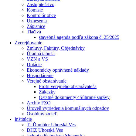
Zastupiteľstvo
Komisie
Kontrolór obce
Uznesenia
Zápisnice
Tlačivá
stavebná agenda podľa zákona č. 25⁄2025
Zverejňovanie
Zmluvy, Faktúry, Objednávky
Úradná tabuľa
VZN a VS
Dotácie
Ekonomicky oprávnené náklady
Hospodárenie
Verejné obstarávanie
Profil verejného obstarávateľa
Zákazky
Ostatné dokumenty ⁄ Súhrnné správy
Archív FZO
Úroveň vytriedenia komunálnych odpadov
Osobitný zreteľ
Inštitúcie
TJ Ďumbier Uhorská Ves
DHZ Uhorská Ves
Jednota dôchodcov Slovenska