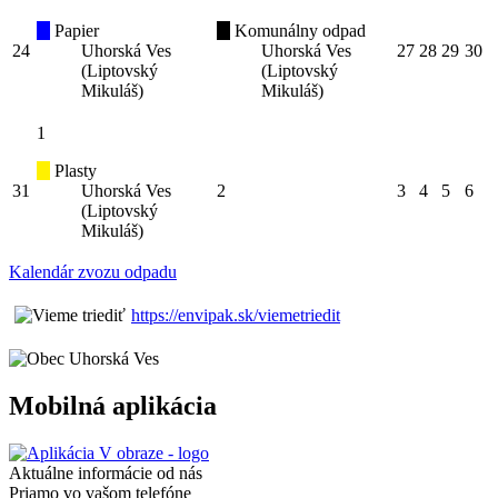
Papier
Komunálny odpad
24
Uhorská Ves
Uhorská Ves
27
28
29
30
(Liptovský
(Liptovský
Mikuláš)
Mikuláš)
1
Plasty
31
Uhorská Ves
2
3
4
5
6
(Liptovský
Mikuláš)
Kalendár zvozu odpadu
https://envipak.sk/viemetriedit
Mobilná aplikácia
Aktuálne informácie od nás
Priamo vo vašom telefóne