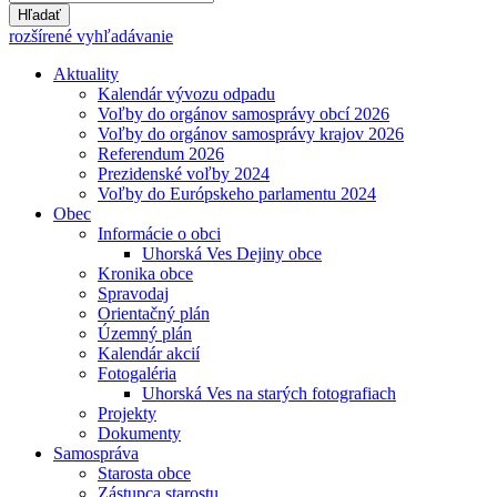
Hľadať
rozšírené vyhľadávanie
Aktuality
Kalendár vývozu odpadu
Voľby do orgánov samosprávy obcí 2026
Voľby do orgánov samosprávy krajov 2026
Referendum 2026
Prezidenské voľby 2024
Voľby do Európskeho parlamentu 2024
Obec
Informácie o obci
Uhorská Ves Dejiny obce
Kronika obce
Spravodaj
Orientačný plán
Územný plán
Kalendár akcií
Fotogaléria
Uhorská Ves na starých fotografiach
Projekty
Dokumenty
Samospráva
Starosta obce
Zástupca starostu