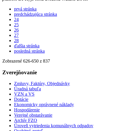
prvá stránka
predchádzajúca stránka
24
25
26
27
28
ďalšia stránka
posledná stránka
Zobrazené
626
-
650
z 837
Zverejňovanie
Zmluvy, Faktúry, Objednávky
Úradná tabuľa
VZN a VS
Dotácie
Ekonomicky oprávnené náklady
Hospodárenie
Verejné obstarávanie
Archív FZO
Úroveň vytriedenia komunálnych odpadov
Osobitný zreteľ