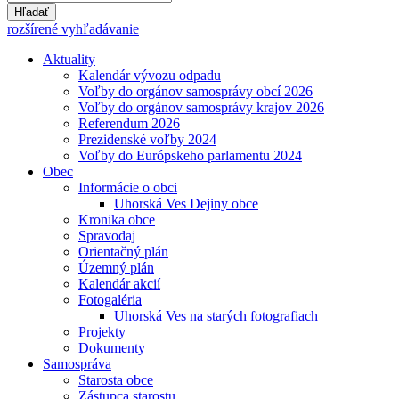
Hľadať
rozšírené vyhľadávanie
Aktuality
Kalendár vývozu odpadu
Voľby do orgánov samosprávy obcí 2026
Voľby do orgánov samosprávy krajov 2026
Referendum 2026
Prezidenské voľby 2024
Voľby do Európskeho parlamentu 2024
Obec
Informácie o obci
Uhorská Ves Dejiny obce
Kronika obce
Spravodaj
Orientačný plán
Územný plán
Kalendár akcií
Fotogaléria
Uhorská Ves na starých fotografiach
Projekty
Dokumenty
Samospráva
Starosta obce
Zástupca starostu