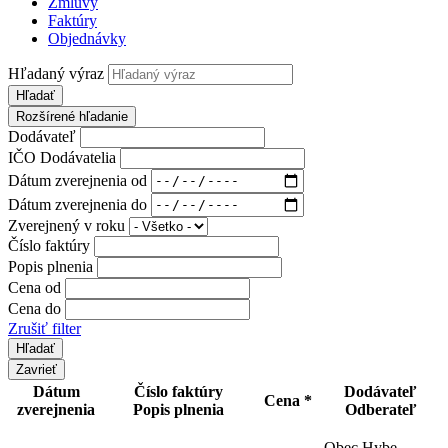
Zmluvy
Faktúry
Objednávky
Hľadaný výraz
Hľadať
Rozšírené hľadanie
Dodávateľ
IČO Dodávatelia
Dátum zverejnenia od
Dátum zverejnenia do
Zverejnený v roku
Číslo faktúry
Popis plnenia
Cena od
Cena do
Zrušiť filter
Zavrieť
Dátum
Číslo faktúry
Dodávateľ
Cena *
zverejnenia
Popis plnenia
Odberateľ
Obec Hybe