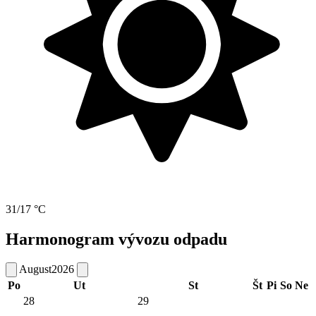
31/17 °C
Harmonogram vývozu odpadu
August
2026
Po
Ut
St
Št
Pi
So
Ne
28
29