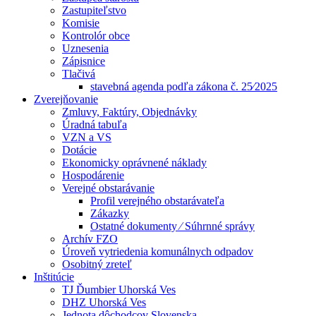
Zastupiteľstvo
Komisie
Kontrolór obce
Uznesenia
Zápisnice
Tlačivá
stavebná agenda podľa zákona č. 25⁄2025
Zverejňovanie
Zmluvy, Faktúry, Objednávky
Úradná tabuľa
VZN a VS
Dotácie
Ekonomicky oprávnené náklady
Hospodárenie
Verejné obstarávanie
Profil verejného obstarávateľa
Zákazky
Ostatné dokumenty ⁄ Súhrnné správy
Archív FZO
Úroveň vytriedenia komunálnych odpadov
Osobitný zreteľ
Inštitúcie
TJ Ďumbier Uhorská Ves
DHZ Uhorská Ves
Jednota dôchodcov Slovenska