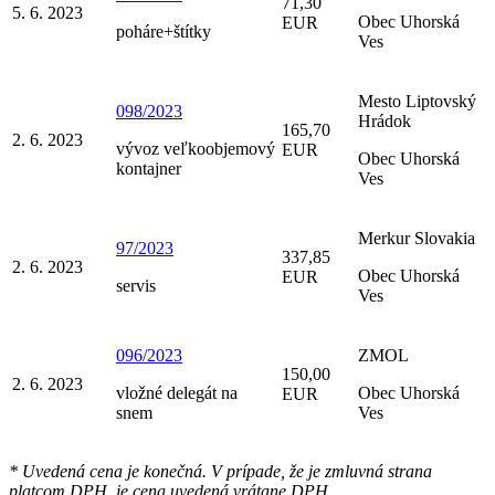
71,30
5. 6. 2023
Obec Uhorská
EUR
poháre+štítky
Ves
Mesto Liptovský
098/2023
Hrádok
165,70
2. 6. 2023
vývoz veľkoobjemový
EUR
Obec Uhorská
kontajner
Ves
Merkur Slovakia
97/2023
337,85
2. 6. 2023
Obec Uhorská
EUR
servis
Ves
096/2023
ZMOL
150,00
2. 6. 2023
vložné delegát na
Obec Uhorská
EUR
snem
Ves
* Uvedená cena je konečná. V prípade, že je zmluvná strana
platcom DPH, je cena uvedená vrátane DPH.