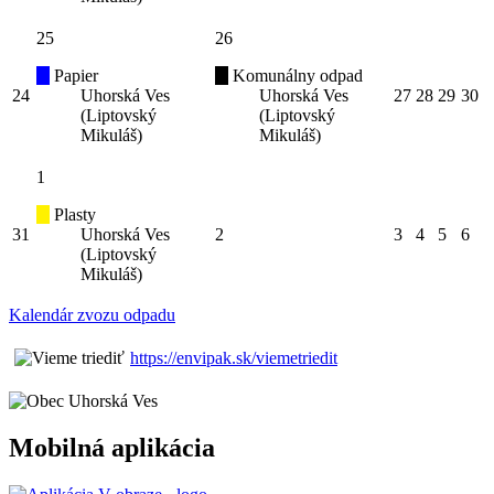
25
26
Papier
Komunálny odpad
24
Uhorská Ves
Uhorská Ves
27
28
29
30
(Liptovský
(Liptovský
Mikuláš)
Mikuláš)
1
Plasty
31
Uhorská Ves
2
3
4
5
6
(Liptovský
Mikuláš)
Kalendár zvozu odpadu
https://envipak.sk/viemetriedit
Mobilná aplikácia