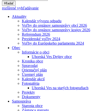
Hľadať
rozšírené vyhľadávanie
Aktuality
Kalendár vývozu odpadu
Voľby do orgánov samosprávy obcí 2026
Voľby do orgánov samosprávy krajov 2026
Referendum 2026
Prezidenské voľby 2024
Voľby do Európskeho parlamentu 2024
Obec
Informácie o obci
Uhorská Ves Dejiny obce
Kronika obce
Spravodaj
Orientačný plán
Územný plán
Kalendár akcií
Fotogaléria
Uhorská Ves na starých fotografiach
Projekty
Dokumenty
Samospráva
Starosta obce
Zástupca starostu