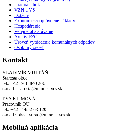
Úradná tabuľa
VZN a VS
Dotácie
Ekonomicky oprávnené náklady
Hospodárenie
Verejné obstarávanie
Archív FZO
Úroveň vytriedenia komunálnych odpadov
Osobitný zreteľ
Kontakt
VLADIMÍR MULTÁŇ
Starosta obce
tel.: +421 918 840 206
e-mail : starosta@uhorskaves.sk
EVA KLIMOVÁ
Pracovník OU
tel.: +421 44/52 63 120
e-mail : obecnyurad@uhorskaves.sk
Mobilná aplikácia