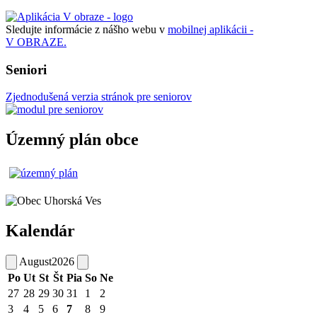
Sledujte informácie z nášho webu v
mobilnej aplikácii -
V OBRAZE.
Seniori
Zjednodušená verzia stránok pre seniorov
Územný plán obce
Kalendár
August
2026
Po
Ut
St
Št
Pia
So
Ne
27
28
29
30
31
1
2
3
4
5
6
7
8
9