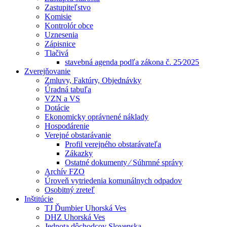
Zastupiteľstvo
Komisie
Kontrolór obce
Uznesenia
Zápisnice
Tlačivá
stavebná agenda podľa zákona č. 25⁄2025
Zverejňovanie
Zmluvy, Faktúry, Objednávky
Úradná tabuľa
VZN a VS
Dotácie
Ekonomicky oprávnené náklady
Hospodárenie
Verejné obstarávanie
Profil verejného obstarávateľa
Zákazky
Ostatné dokumenty ⁄ Súhrnné správy
Archív FZO
Úroveň vytriedenia komunálnych odpadov
Osobitný zreteľ
Inštitúcie
TJ Ďumbier Uhorská Ves
DHZ Uhorská Ves
Jednota dôchodcov Slovenska