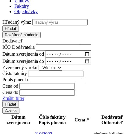
Zmluvy
Faktúry
Objednávky
Hľadaný výraz
Hľadať
Rozšírené hľadanie
Dodávateľ
IČO Dodávatelia
Dátum zverejnenia od
Dátum zverejnenia do
Zverejnený v roku
Číslo faktúry
Popis plnenia
Cena od
Cena do
Zrušiť filter
Zavrieť
Dátum
Číslo faktúry
Dodávateľ
Cena *
zverejnenia
Popis plnenia
Odberateľ
210/2023
chránené dielne