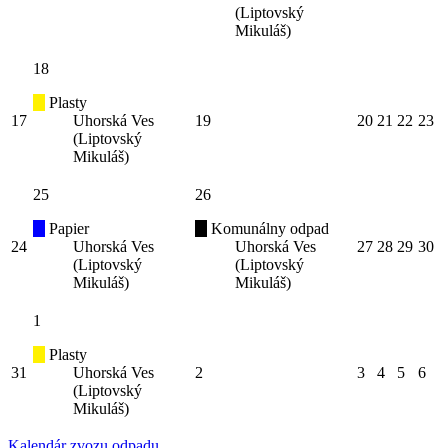
(Liptovský
Mikuláš)
18
Plasty
17
Uhorská Ves
19
20
21
22
23
(Liptovský
Mikuláš)
25
26
Papier
Komunálny odpad
24
Uhorská Ves
Uhorská Ves
27
28
29
30
(Liptovský
(Liptovský
Mikuláš)
Mikuláš)
1
Plasty
31
Uhorská Ves
2
3
4
5
6
(Liptovský
Mikuláš)
Kalendár zvozu odpadu