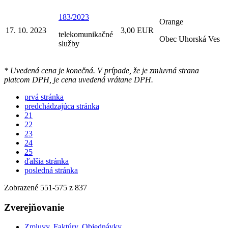
183/2023
Orange
17. 10. 2023
3,00 EUR
telekomunikačné
Obec Uhorská Ves
služby
* Uvedená cena je konečná. V prípade, že je zmluvná strana
platcom DPH, je cena uvedená vrátane DPH.
prvá stránka
predchádzajúca stránka
21
22
23
24
25
ďalšia stránka
posledná stránka
Zobrazené
551
-
575
z 837
Zverejňovanie
Zmluvy, Faktúry, Objednávky