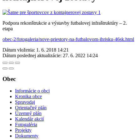
Podpora rekonštrukcie a výstavby futbalovej infraštruktúry – 2.
etapa
obec-2/fotogaleria/nove-priestory-na-futbalovom-ihrisku-46sk.html
Dátum vloženia:
1. 6. 2018 14:21
Dátum poslednej aktualizácie:
27. 6. 2022 14:24
Obec
Informácie o obci
Kronika obce
Spravodaj
Orientačný plán
Územný plán
Kalendár akcií
Fotogaléria
Projekty
Dokumenty