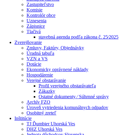
Zastupiteľstvo
Komisie
Kontrolór obce
Uznesenia
Zápisnice
Tlačivá
stavebná agenda podľa zákona č. 25⁄2025
Zverejňovanie
Zmluvy, Faktúry, Objednávky
Úradná tabuľa
VZN a VS
Dotácie
Ekonomicky oprávnené náklady
Hospodárenie
Verejné obstarávanie
Profil verejného obstarávateľa
Zákazky
Ostatné dokumenty ⁄ Súhrnné správy
Archív FZO
Úroveň vytriedenia komunálnych odpadov
Osobitný zreteľ
Inštitúcie
TJ Ďumbier Uhorská Ves
DHZ Uhorská Ves
Jednota dôchodcov Slovenska