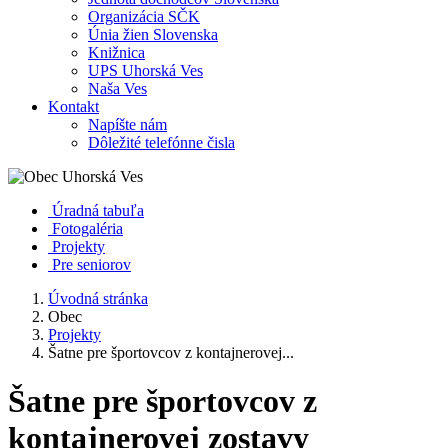
Organizácia SČK
Únia žien Slovenska
Knižnica
UPS Uhorská Ves
Naša Ves
Kontakt
Napíšte nám
Dôležité telefónne čisla
Úradná tabuľa
Fotogaléria
Projekty
Pre seniorov
Úvodná stránka
Obec
Projekty
Šatne pre športovcov z kontajnerovej...
Šatne pre športovcov z
kontajnerovej zostavy