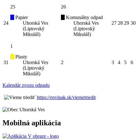
25
26
Papier
Komunálny odpad
24
Uhorská Ves
Uhorská Ves
27
28
29
30
(Liptovský
(Liptovský
Mikuláš)
Mikuláš)
1
Plasty
31
Uhorská Ves
2
3
4
5
6
(Liptovský
Mikuláš)
Kalendár zvozu odpadu
https://envipak.sk/viemetriedit
Mobilná aplikácia