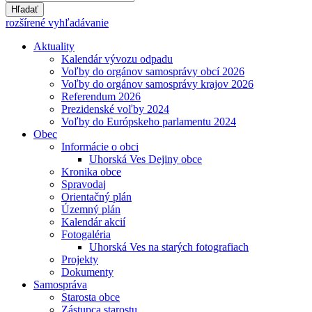
Hľadať
rozšírené vyhľadávanie
Aktuality
Kalendár vývozu odpadu
Voľby do orgánov samosprávy obcí 2026
Voľby do orgánov samosprávy krajov 2026
Referendum 2026
Prezidenské voľby 2024
Voľby do Európskeho parlamentu 2024
Obec
Informácie o obci
Uhorská Ves Dejiny obce
Kronika obce
Spravodaj
Orientačný plán
Územný plán
Kalendár akcií
Fotogaléria
Uhorská Ves na starých fotografiach
Projekty
Dokumenty
Samospráva
Starosta obce
Zástupca starostu