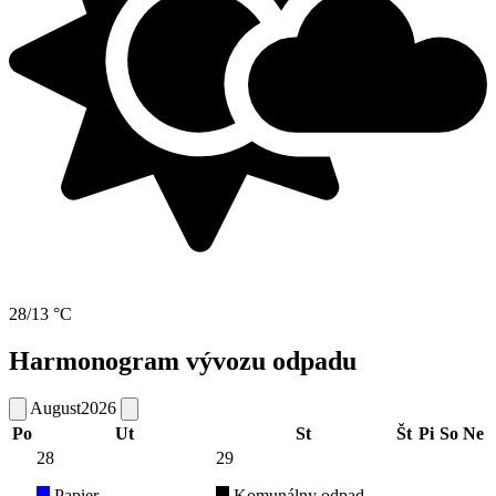
28/13 °C
Harmonogram vývozu odpadu
August
2026
Po
Ut
St
Št
Pi
So
Ne
28
29
Papier
Komunálny odpad