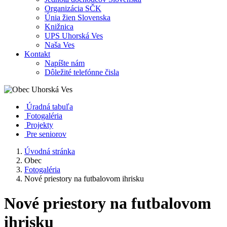
Organizácia SČK
Únia žien Slovenska
Knižnica
UPS Uhorská Ves
Naša Ves
Kontakt
Napíšte nám
Dôležité telefónne čisla
Úradná tabuľa
Fotogaléria
Projekty
Pre seniorov
Úvodná stránka
Obec
Fotogaléria
Nové priestory na futbalovom ihrisku
Nové priestory na futbalovom
ihrisku