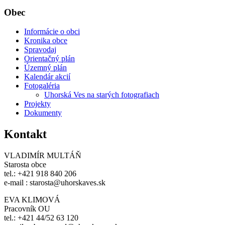
Obec
Informácie o obci
Kronika obce
Spravodaj
Orientačný plán
Územný plán
Kalendár akcií
Fotogaléria
Uhorská Ves na starých fotografiach
Projekty
Dokumenty
Kontakt
VLADIMÍR MULTÁŇ
Starosta obce
tel.: +421 918 840 206
e-mail : starosta@uhorskaves.sk
EVA KLIMOVÁ
Pracovník OU
tel.: +421 44/52 63 120