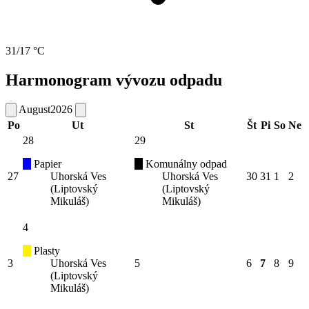
31/17 °C
Harmonogram vývozu odpadu
August
2026
Po
Ut
St
Št
Pi
So
Ne
28
29
Papier
Komunálny odpad
27
Uhorská Ves
Uhorská Ves
30
31
1
2
(Liptovský
(Liptovský
Mikuláš)
Mikuláš)
4
Plasty
3
Uhorská Ves
5
6
7
8
9
(Liptovský
Mikuláš)