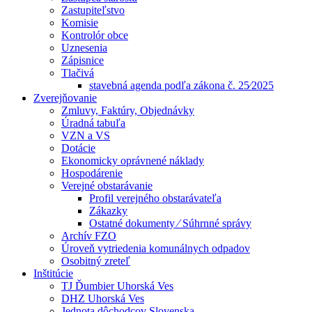
Zastupiteľstvo
Komisie
Kontrolór obce
Uznesenia
Zápisnice
Tlačivá
stavebná agenda podľa zákona č. 25⁄2025
Zverejňovanie
Zmluvy, Faktúry, Objednávky
Úradná tabuľa
VZN a VS
Dotácie
Ekonomicky oprávnené náklady
Hospodárenie
Verejné obstarávanie
Profil verejného obstarávateľa
Zákazky
Ostatné dokumenty ⁄ Súhrnné správy
Archív FZO
Úroveň vytriedenia komunálnych odpadov
Osobitný zreteľ
Inštitúcie
TJ Ďumbier Uhorská Ves
DHZ Uhorská Ves
Jednota dôchodcov Slovenska