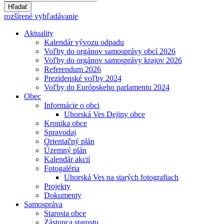
Hľadať
rozšírené vyhľadávanie
Aktuality
Kalendár vývozu odpadu
Voľby do orgánov samosprávy obcí 2026
Voľby do orgánov samosprávy krajov 2026
Referendum 2026
Prezidenské voľby 2024
Voľby do Európskeho parlamentu 2024
Obec
Informácie o obci
Uhorská Ves Dejiny obce
Kronika obce
Spravodaj
Orientačný plán
Územný plán
Kalendár akcií
Fotogaléria
Uhorská Ves na starých fotografiach
Projekty
Dokumenty
Samospráva
Starosta obce
Zástupca starostu