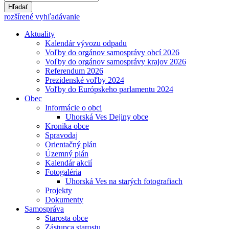
Hľadať
rozšírené vyhľadávanie
Aktuality
Kalendár vývozu odpadu
Voľby do orgánov samosprávy obcí 2026
Voľby do orgánov samosprávy krajov 2026
Referendum 2026
Prezidenské voľby 2024
Voľby do Európskeho parlamentu 2024
Obec
Informácie o obci
Uhorská Ves Dejiny obce
Kronika obce
Spravodaj
Orientačný plán
Územný plán
Kalendár akcií
Fotogaléria
Uhorská Ves na starých fotografiach
Projekty
Dokumenty
Samospráva
Starosta obce
Zástupca starostu