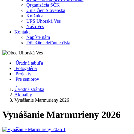
Organizácia SČK
Únia žien Slovenska
Knižnica
UPS Uhorská Ves
Naša Ves
Kontakt
Napíšte nám
Dôležité telefónne čisla
Úradná tabuľa
Fotogaléria
Projekty
Pre seniorov
Úvodná stránka
Aktuality
Vynášanie Marmurieny 2026
Vynášanie Marmurieny 2026