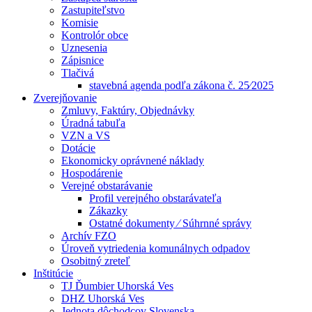
Zastupiteľstvo
Komisie
Kontrolór obce
Uznesenia
Zápisnice
Tlačivá
stavebná agenda podľa zákona č. 25⁄2025
Zverejňovanie
Zmluvy, Faktúry, Objednávky
Úradná tabuľa
VZN a VS
Dotácie
Ekonomicky oprávnené náklady
Hospodárenie
Verejné obstarávanie
Profil verejného obstarávateľa
Zákazky
Ostatné dokumenty ⁄ Súhrnné správy
Archív FZO
Úroveň vytriedenia komunálnych odpadov
Osobitný zreteľ
Inštitúcie
TJ Ďumbier Uhorská Ves
DHZ Uhorská Ves
Jednota dôchodcov Slovenska