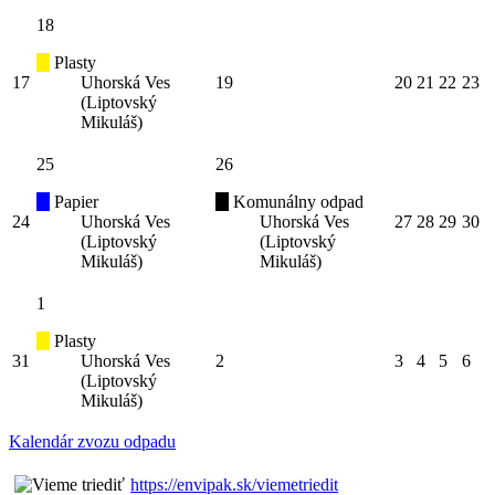
18
Plasty
17
Uhorská Ves
19
20
21
22
23
(Liptovský
Mikuláš)
25
26
Papier
Komunálny odpad
24
Uhorská Ves
Uhorská Ves
27
28
29
30
(Liptovský
(Liptovský
Mikuláš)
Mikuláš)
1
Plasty
31
Uhorská Ves
2
3
4
5
6
(Liptovský
Mikuláš)
Kalendár zvozu odpadu
https://envipak.sk/viemetriedit