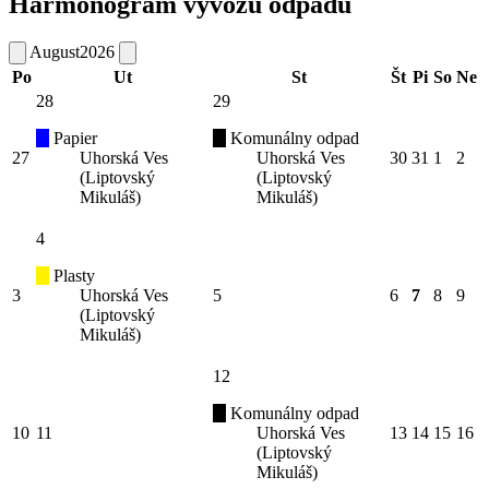
Harmonogram vývozu odpadu
August
2026
Po
Ut
St
Št
Pi
So
Ne
28
29
Papier
Komunálny odpad
27
Uhorská Ves
Uhorská Ves
30
31
1
2
(Liptovský
(Liptovský
Mikuláš)
Mikuláš)
4
Plasty
3
Uhorská Ves
5
6
7
8
9
(Liptovský
Mikuláš)
12
Komunálny odpad
10
11
Uhorská Ves
13
14
15
16
(Liptovský
Mikuláš)