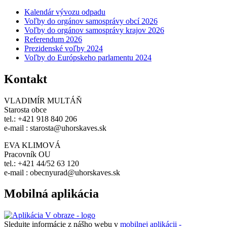
Kalendár vývozu odpadu
Voľby do orgánov samosprávy obcí 2026
Voľby do orgánov samosprávy krajov 2026
Referendum 2026
Prezidenské voľby 2024
Voľby do Európskeho parlamentu 2024
Kontakt
VLADIMÍR MULTÁŇ
Starosta obce
tel.: +421 918 840 206
e-mail : starosta@uhorskaves.sk
EVA KLIMOVÁ
Pracovník OU
tel.: +421 44/52 63 120
e-mail : obecnyurad@uhorskaves.sk
Mobilná aplikácia
Sledujte informácie z nášho webu v
mobilnej aplikácii -