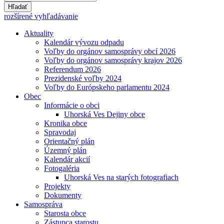
Hľadať
rozšírené vyhľadávanie
Aktuality
Kalendár vývozu odpadu
Voľby do orgánov samosprávy obcí 2026
Voľby do orgánov samosprávy krajov 2026
Referendum 2026
Prezidenské voľby 2024
Voľby do Európskeho parlamentu 2024
Obec
Informácie o obci
Uhorská Ves Dejiny obce
Kronika obce
Spravodaj
Orientačný plán
Územný plán
Kalendár akcií
Fotogaléria
Uhorská Ves na starých fotografiach
Projekty
Dokumenty
Samospráva
Starosta obce
Zástupca starostu