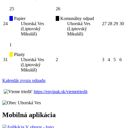
25
26
Papier
Komunálny odpad
24
Uhorská Ves
Uhorská Ves
27
28
29
30
(Liptovský
(Liptovský
Mikuláš)
Mikuláš)
1
Plasty
31
Uhorská Ves
2
3
4
5
6
(Liptovský
Mikuláš)
Kalendár zvozu odpadu
https://envipak.sk/viemetriedit
Mobilná aplikácia