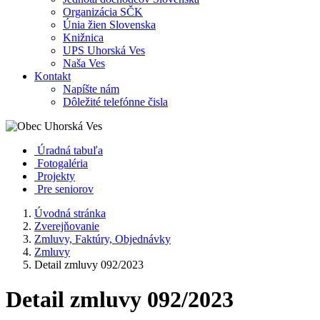
Organizácia SČK
Únia žien Slovenska
Knižnica
UPS Uhorská Ves
Naša Ves
Kontakt
Napíšte nám
Dôležité telefónne čisla
Úradná tabuľa
Fotogaléria
Projekty
Pre seniorov
Úvodná stránka
Zverejňovanie
Zmluvy, Faktúry, Objednávky
Zmluvy
Detail zmluvy 092/2023
Detail zmluvy 092/2023