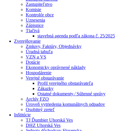
Zastupiteľstvo
Komisie
Kontrolór obce
Uznesenia
Zápisnice
Tlačivá
stavebná agenda podľa zákona č. 25⁄2025
Zverejňovanie
Zmluvy, Faktúry, Objednávky
Úradná tabuľa
VZN a VS
Dotácie
Ekonomicky oprávnené náklady
Hospodárenie
Verejné obstarávanie
Profil verejného obstarávateľa
Zákazky
Ostatné dokumenty ⁄ Súhrnné správy
Archív FZO
Úroveň vytriedenia komunálnych odpadov
Osobitný zreteľ
Inštitúcie
TJ Ďumbier Uhorská Ves
DHZ Uhorská Ves
Jednota dôchodcov Slovenska