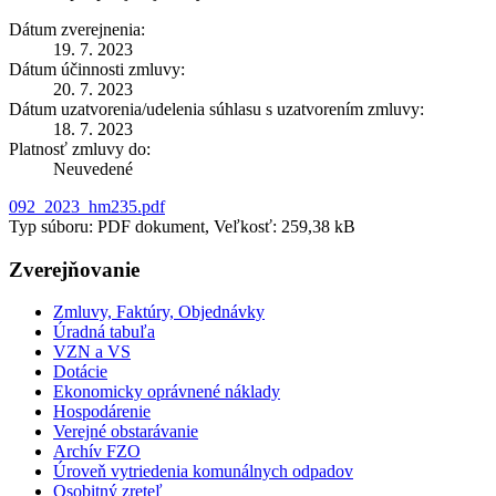
Dátum zverejnenia:
19. 7. 2023
Dátum účinnosti zmluvy:
20. 7. 2023
Dátum uzatvorenia/udelenia súhlasu s uzatvorením zmluvy:
18. 7. 2023
Platnosť zmluvy do:
Neuvedené
092_2023_hm235.pdf
Typ súboru: PDF dokument, Veľkosť: 259,38 kB
Zverejňovanie
Zmluvy, Faktúry, Objednávky
Úradná tabuľa
VZN a VS
Dotácie
Ekonomicky oprávnené náklady
Hospodárenie
Verejné obstarávanie
Archív FZO
Úroveň vytriedenia komunálnych odpadov
Osobitný zreteľ