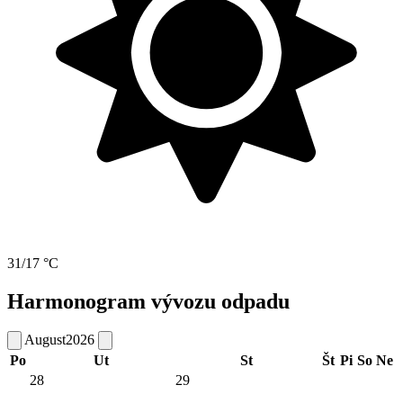
31/17 °C
Harmonogram vývozu odpadu
August
2026
Po
Ut
St
Št
Pi
So
Ne
28
29