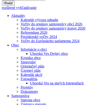
Hľadať
rozšírené vyhľadávanie
Aktuality
Kalendár vývozu odpadu
Voľby do orgánov samosprávy obcí 2026
Voľby do orgánov samosprávy krajov 2026
Referendum 2026
Prezidenské voľby 2024
Voľby do Európskeho parlamentu 2024
Obec
Informácie o obci
Uhorská Ves Dejiny obce
Kronika obce
Spravodaj
Orientačný plán
Územný plán
Kalendár akcií
Fotogaléria
Uhorská Ves na starých fotografiach
Projekty
Dokumenty
Samospráva
Starosta obce
Zástupca starostu