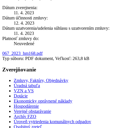
Dátum zverejnenia:
11. 4. 2023
Dátum účinnosti zmluvy:
12. 4. 2023
Dátum uzatvorenia/udelenia súhlasu s uzatvorením zmluvy:
11. 4. 2023
Platnosť zmluvy do:
Neuvedené
067_2023_hm168.pdf
Typ súboru: PDF dokument, Veľkosť: 263,8 kB
Zverejňovanie
Zmluvy, Faktúry, Objednávky
Úradná tabuľa
VZN a VS
Dotácie
Ekonomicky oprávnené náklady
Hospodárenie
Verejné obstarávanie
Archív FZO
Úroveň vytriedenia komunálnych odpadov
Osobitný zreteľ