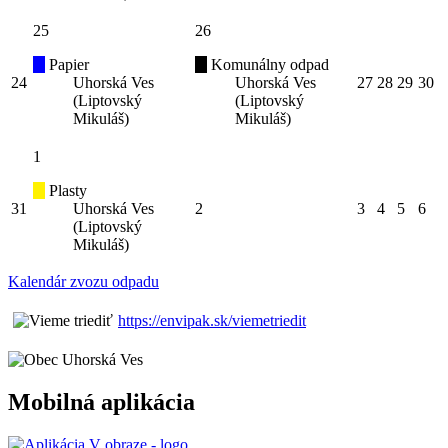
25
26
Papier
Komunálny odpad
24
Uhorská Ves
Uhorská Ves
27
28
29
30
(Liptovský
(Liptovský
Mikuláš)
Mikuláš)
1
Plasty
31
Uhorská Ves
2
3
4
5
6
(Liptovský
Mikuláš)
Kalendár zvozu odpadu
https://envipak.sk/viemetriedit
Mobilná aplikácia