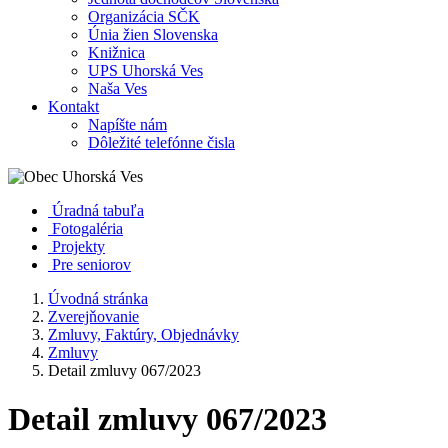
Organizácia SČK
Únia žien Slovenska
Knižnica
UPS Uhorská Ves
Naša Ves
Kontakt
Napíšte nám
Dôležité telefónne čisla
Úradná tabuľa
Fotogaléria
Projekty
Pre seniorov
Úvodná stránka
Zverejňovanie
Zmluvy, Faktúry, Objednávky
Zmluvy
Detail zmluvy 067/2023
Detail zmluvy 067/2023