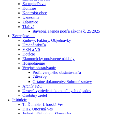
Zastupiteľstvo
Komisie
Kontrolór obce
Uznesenia
Zápisnice
Tlačivá
stavebná agenda podľa zákona č. 25⁄2025
Zverejňovanie
Zmluvy, Faktúry, Objednávky
Úradná tabuľa
VZN a VS
Dotácie
Ekonomicky oprávnené náklady
Hospodárenie
Verejné obstarávanie
Profil verejného obstarávateľa
Zákazky
Ostatné dokumenty ⁄ Súhrnné správy
Archív FZO
Úroveň vytriedenia komunálnych odpadov
Osobitný zreteľ
Inštitúcie
TJ Ďumbier Uhorská Ves
DHZ Uhorská Ves
Jednota dôchodcov Slovenska