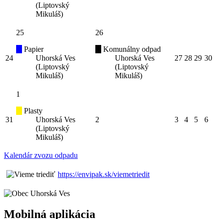
(Liptovský
Mikuláš)
25
26
Papier
Komunálny odpad
24
Uhorská Ves
Uhorská Ves
27
28
29
30
(Liptovský
(Liptovský
Mikuláš)
Mikuláš)
1
Plasty
31
Uhorská Ves
2
3
4
5
6
(Liptovský
Mikuláš)
Kalendár zvozu odpadu
https://envipak.sk/viemetriedit
Mobilná aplikácia