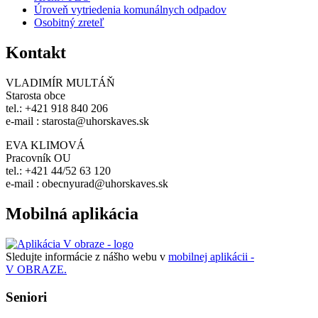
Úroveň vytriedenia komunálnych odpadov
Osobitný zreteľ
Kontakt
VLADIMÍR MULTÁŇ
Starosta obce
tel.: +421 918 840 206
e-mail : starosta@uhorskaves.sk
EVA KLIMOVÁ
Pracovník OU
tel.: +421 44/52 63 120
e-mail : obecnyurad@uhorskaves.sk
Mobilná aplikácia
Sledujte informácie z nášho webu v
mobilnej aplikácii -
V OBRAZE.
Seniori