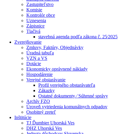
Zastupiteľstvo
Komisie
Kontrolór obce
Uznesenia
Zápisnice
Tlačivá
stavebná agenda podľa zákona č. 25⁄2025
Zverejňovanie
Zmluvy, Faktúry, Objednávky
Úradná tabuľa
VZN a VS
Dotácie
Ekonomicky oprávnené náklady
Hospodárenie
Verejné obstarávanie
Profil verejného obstarávateľa
Zákazky
Ostatné dokumenty ⁄ Súhrnné správy
Archív FZO
Úroveň vytriedenia komunálnych odpadov
Osobitný zreteľ
Inštitúcie
TJ Ďumbier Uhorská Ves
DHZ Uhorská Ves
Jednota dôchodcov Slovenska