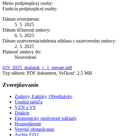
Meno podpisujúcej osoby:
Funkcia podpisujúcej osoby:
Dátum zverejnenia:
5. 5. 2025
Dátum účinnosti zmluvy:
6. 5. 2025
Dátum uzatvorenia/udelenia súhlasu s uzatvorením zmluvy:
2. 5. 2025
Platnosť zmluvy do:
Neuvedené
019_2025_dodatok_c_1_merate.pdf
Typ súboru: PDF dokument, Veľkosť: 2,5 MB
Zverejňovanie
Zmluvy, Faktúry, Objednávky
Úradná tabuľa
VZN a VS
Dotácie
Ekonomicky oprávnené náklady
Hospodárenie
Verejné obstarávanie
Archív FZO