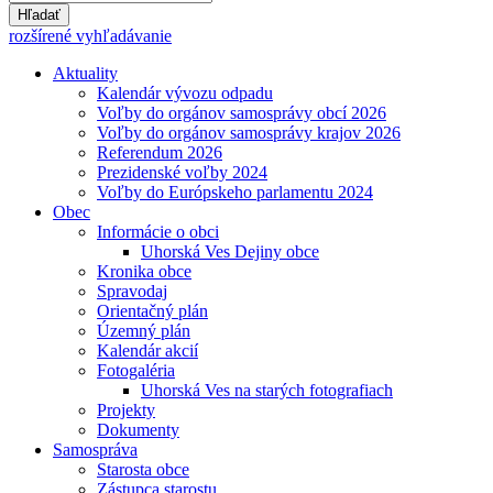
Hľadať
rozšírené vyhľadávanie
Aktuality
Kalendár vývozu odpadu
Voľby do orgánov samosprávy obcí 2026
Voľby do orgánov samosprávy krajov 2026
Referendum 2026
Prezidenské voľby 2024
Voľby do Európskeho parlamentu 2024
Obec
Informácie o obci
Uhorská Ves Dejiny obce
Kronika obce
Spravodaj
Orientačný plán
Územný plán
Kalendár akcií
Fotogaléria
Uhorská Ves na starých fotografiach
Projekty
Dokumenty
Samospráva
Starosta obce
Zástupca starostu