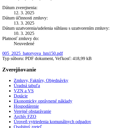
Dátum zverejnenia:
12. 3. 2025
Dátum účinnosti zmluvy:
13. 3. 2025
Dátum uzatvorenia/udelenia súhlasu s uzatvorením zmluvy:
10. 3. 2025
Platnosť zmluvy do:
Neuvedené
005_2025_batoryova_hm150.pdf
Typ súboru: PDF dokument, Veľkosť: 418,99 kB
Zverejňovanie
Zmluvy, Faktúry, Objednávky
Úradná tabuľa
VZN a VS
Dotácie
Ekonomicky oprávnené náklady
Hospodárenie
Verejné obstarávanie
Archív FZO
Úroveň vytriedenia komunálnych odpadov
Osobitný zreteľ