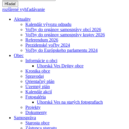
Hľadať
rozšírené vyhľadávanie
Aktuality
Kalendár vývozu odpadu
Voľby do orgánov samosprávy obcí 2026
Voľby do orgánov samosprávy krajov 2026
Referendum 2026
Prezidenské voľby 2024
Voľby do Európskeho parlamentu 2024
Obec
Informácie o obci
Uhorská Ves Dejiny obce
Kronika obce
Spravodaj
Orientačný plán
Územný plán
Kalendár akcií
Fotogaléria
Uhorská Ves na starých fotografiach
Projekty
Dokumenty
Samospráva
Starosta obce
Zástupca starostu