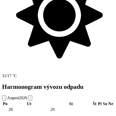
31/17 °C
Harmonogram vývozu odpadu
August
2026
Po
Ut
St
Št
Pi
So
Ne
28
29