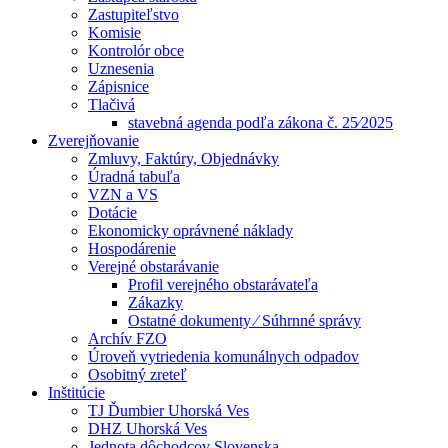
Zastupiteľstvo
Komisie
Kontrolór obce
Uznesenia
Zápisnice
Tlačivá
stavebná agenda podľa zákona č. 25⁄2025
Zverejňovanie
Zmluvy, Faktúry, Objednávky
Úradná tabuľa
VZN a VS
Dotácie
Ekonomicky oprávnené náklady
Hospodárenie
Verejné obstarávanie
Profil verejného obstarávateľa
Zákazky
Ostatné dokumenty ⁄ Súhrnné správy
Archív FZO
Úroveň vytriedenia komunálnych odpadov
Osobitný zreteľ
Inštitúcie
TJ Ďumbier Uhorská Ves
DHZ Uhorská Ves
Jednota dôchodcov Slovenska