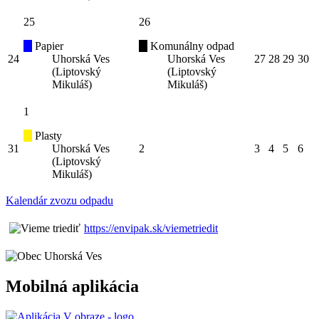
25
26
Papier
Komunálny odpad
24
Uhorská Ves
Uhorská Ves
27
28
29
30
(Liptovský
(Liptovský
Mikuláš)
Mikuláš)
1
Plasty
31
Uhorská Ves
2
3
4
5
6
(Liptovský
Mikuláš)
Kalendár zvozu odpadu
https://envipak.sk/viemetriedit
Mobilná aplikácia