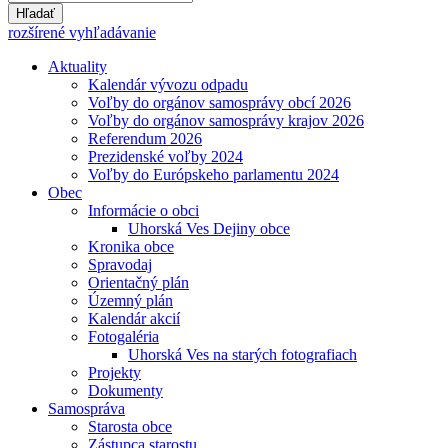
Hľadať
rozšírené vyhľadávanie
Aktuality
Kalendár vývozu odpadu
Voľby do orgánov samosprávy obcí 2026
Voľby do orgánov samosprávy krajov 2026
Referendum 2026
Prezidenské voľby 2024
Voľby do Európskeho parlamentu 2024
Obec
Informácie o obci
Uhorská Ves Dejiny obce
Kronika obce
Spravodaj
Orientačný plán
Územný plán
Kalendár akcií
Fotogaléria
Uhorská Ves na starých fotografiach
Projekty
Dokumenty
Samospráva
Starosta obce
Zástupca starostu