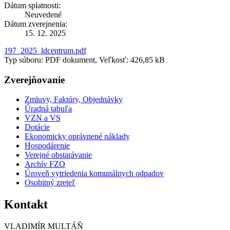
Dátum splatnosti:
Neuvedené
Dátum zverejnenia:
15. 12. 2025
197_2025_ldcentrum.pdf
Typ súboru: PDF dokument, Veľkosť: 426,85 kB
Zverejňovanie
Zmluvy, Faktúry, Objednávky
Úradná tabuľa
VZN a VS
Dotácie
Ekonomicky oprávnené náklady
Hospodárenie
Verejné obstarávanie
Archív FZO
Úroveň vytriedenia komunálnych odpadov
Osobitný zreteľ
Kontakt
VLADIMÍR MULTÁŇ