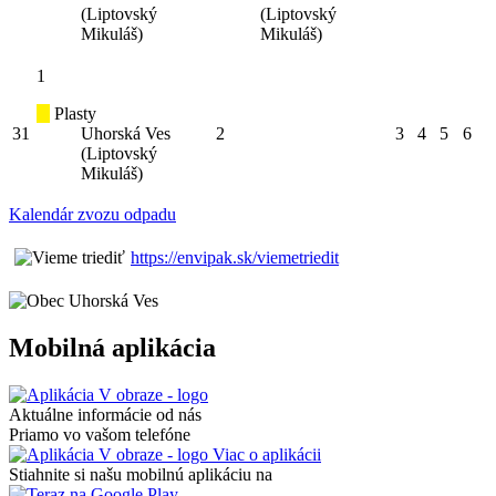
(Liptovský
(Liptovský
Mikuláš)
Mikuláš)
1
Plasty
31
Uhorská Ves
2
3
4
5
6
(Liptovský
Mikuláš)
Kalendár zvozu odpadu
https://envipak.sk/viemetriedit
Mobilná aplikácia
Aktuálne informácie od nás
Priamo vo vašom telefóne
Viac o aplikácii
Stiahnite si našu mobilnú aplikáciu na