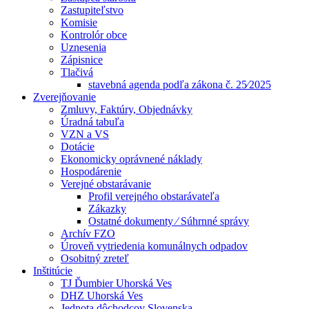
Zastupiteľstvo
Komisie
Kontrolór obce
Uznesenia
Zápisnice
Tlačivá
stavebná agenda podľa zákona č. 25⁄2025
Zverejňovanie
Zmluvy, Faktúry, Objednávky
Úradná tabuľa
VZN a VS
Dotácie
Ekonomicky oprávnené náklady
Hospodárenie
Verejné obstarávanie
Profil verejného obstarávateľa
Zákazky
Ostatné dokumenty ⁄ Súhrnné správy
Archív FZO
Úroveň vytriedenia komunálnych odpadov
Osobitný zreteľ
Inštitúcie
TJ Ďumbier Uhorská Ves
DHZ Uhorská Ves
Jednota dôchodcov Slovenska