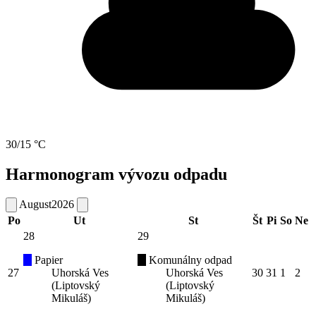
30/15 °C
Harmonogram vývozu odpadu
August
2026
Po
Ut
St
Št
Pi
So
Ne
28
29
Papier
Komunálny odpad
27
Uhorská Ves
Uhorská Ves
30
31
1
2
(Liptovský
(Liptovský
Mikuláš)
Mikuláš)