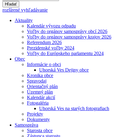
Hľadať
rozšírené vyhľadávanie
Aktuality
Kalendár vývozu odpadu
Voľby do orgánov samosprávy obcí 2026
Voľby do orgánov samosprávy krajov 2026
Referendum 2026
Prezidenské voľby 2024
Voľby do Európskeho parlamentu 2024
Obec
Informácie o obci
Uhorská Ves Dejiny obce
Kronika obce
Spravodaj
Orientačný plán
Územný plán
Kalendár akcií
Fotogaléria
Uhorská Ves na starých fotografiach
Projekty
Dokumenty
Samospráva
Starosta obce
Zástupca starostu