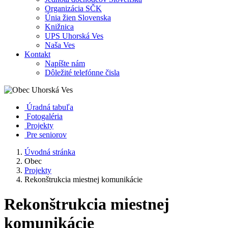
Organizácia SČK
Únia žien Slovenska
Knižnica
UPS Uhorská Ves
Naša Ves
Kontakt
Napíšte nám
Dôležité telefónne čisla
Úradná tabuľa
Fotogaléria
Projekty
Pre seniorov
Úvodná stránka
Obec
Projekty
Rekonštrukcia miestnej komunikácie
Rekonštrukcia miestnej
komunikácie