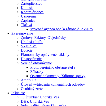
Zastupiteľstvo
Komisie
Kontrolór obce
Uznesenia
Zápisnice
Tlačivá
stavebná agenda podľa zákona č. 25⁄2025
Zverejňovanie
Zmluvy, Faktúry, Objednávky
Úradná tabuľa
VZN a VS
Dotácie
Ekonomicky oprávnené náklady
Hospodárenie
Verejné obstarávanie
Profil verejného obstarávateľa
Zákazky
Ostatné dokumenty ⁄ Súhrnné správy
Archív FZO
Úroveň vytriedenia komunálnych odpadov
Osobitný zreteľ
Inštitúcie
TJ Ďumbier Uhorská Ves
DHZ Uhorská Ves
Jednota dôchodcov Slovenska