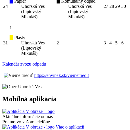
Papier
Komunálny odpad
24
Uhorská Ves
Uhorská Ves
27
28
29
30
(Liptovský
(Liptovský
Mikuláš)
Mikuláš)
1
Plasty
31
Uhorská Ves
2
3
4
5
6
(Liptovský
Mikuláš)
Kalendár zvozu odpadu
https://envipak.sk/viemetriedit
Mobilná aplikácia
Aktuálne informácie od nás
Priamo vo vašom telefóne
Viac o aplikácii