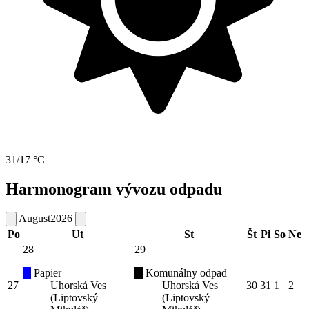
31/17 °C
Harmonogram vývozu odpadu
August
2026
Po
Ut
St
Št
Pi
So
Ne
28
29
Papier
Komunálny odpad
27
Uhorská Ves
Uhorská Ves
30
31
1
2
(Liptovský
(Liptovský