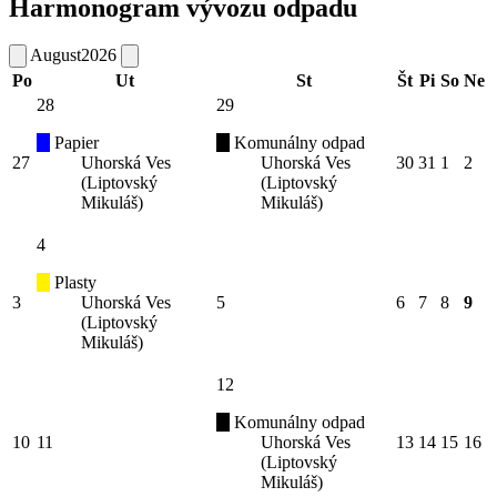
Harmonogram vývozu odpadu
August
2026
Po
Ut
St
Št
Pi
So
Ne
28
29
Papier
Komunálny odpad
27
Uhorská Ves
Uhorská Ves
30
31
1
2
(Liptovský
(Liptovský
Mikuláš)
Mikuláš)
4
Plasty
3
Uhorská Ves
5
6
7
8
9
(Liptovský
Mikuláš)
12
Komunálny odpad
10
11
Uhorská Ves
13
14
15
16
(Liptovský
Mikuláš)