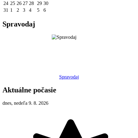
24
25
26
27
28
29
30
31
1
2
3
4
5
6
Spravodaj
Spravodaj
Aktuálne počasie
dnes, nedeľa 9. 8. 2026