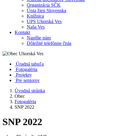
Organizácia SČK
Únia žien Slovenska
Knižnica
UPS Uhorská Ves
Naša Ves
Kontakt
Napíšte nám
Dôležité telefónne čisla
Úradná tabuľa
Fotogaléria
Projekty
Pre seniorov
Úvodná stránka
Obec
Fotogaléria
SNP 2022
SNP 2022