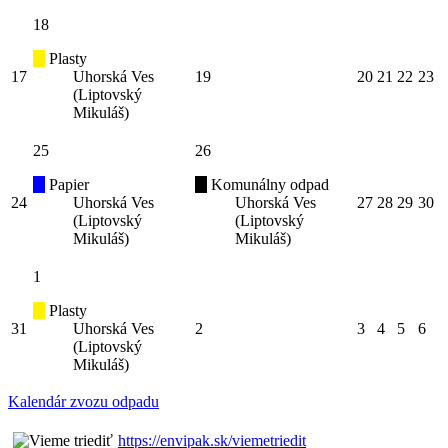
18
Plasty
17
Uhorská Ves
19
20
21
22
23
(Liptovský
Mikuláš)
25
26
Papier
Komunálny odpad
24
Uhorská Ves
Uhorská Ves
27
28
29
30
(Liptovský
(Liptovský
Mikuláš)
Mikuláš)
1
Plasty
31
Uhorská Ves
2
3
4
5
6
(Liptovský
Mikuláš)
Kalendár zvozu odpadu
https://envipak.sk/viemetriedit