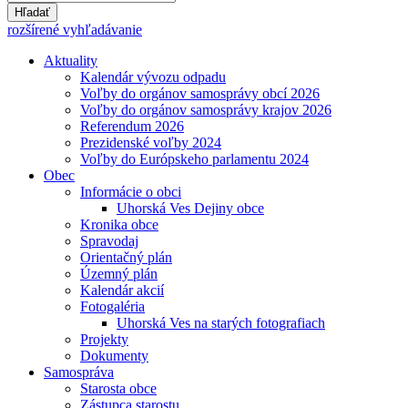
Hľadať
rozšírené vyhľadávanie
Aktuality
Kalendár vývozu odpadu
Voľby do orgánov samosprávy obcí 2026
Voľby do orgánov samosprávy krajov 2026
Referendum 2026
Prezidenské voľby 2024
Voľby do Európskeho parlamentu 2024
Obec
Informácie o obci
Uhorská Ves Dejiny obce
Kronika obce
Spravodaj
Orientačný plán
Územný plán
Kalendár akcií
Fotogaléria
Uhorská Ves na starých fotografiach
Projekty
Dokumenty
Samospráva
Starosta obce
Zástupca starostu