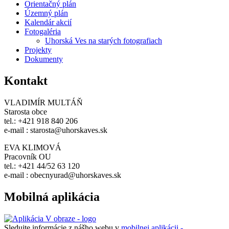
Orientačný plán
Územný plán
Kalendár akcií
Fotogaléria
Uhorská Ves na starých fotografiach
Projekty
Dokumenty
Kontakt
VLADIMÍR MULTÁŇ
Starosta obce
tel.: +421 918 840 206
e-mail : starosta@uhorskaves.sk
EVA KLIMOVÁ
Pracovník OU
tel.: +421 44/52 63 120
e-mail : obecnyurad@uhorskaves.sk
Mobilná aplikácia
Sledujte informácie z nášho webu v
mobilnej aplikácii -