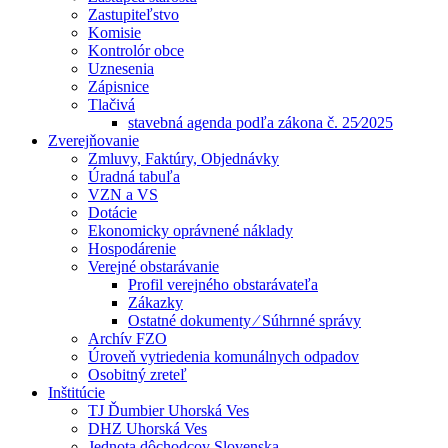
Zastupiteľstvo
Komisie
Kontrolór obce
Uznesenia
Zápisnice
Tlačivá
stavebná agenda podľa zákona č. 25⁄2025
Zverejňovanie
Zmluvy, Faktúry, Objednávky
Úradná tabuľa
VZN a VS
Dotácie
Ekonomicky oprávnené náklady
Hospodárenie
Verejné obstarávanie
Profil verejného obstarávateľa
Zákazky
Ostatné dokumenty ⁄ Súhrnné správy
Archív FZO
Úroveň vytriedenia komunálnych odpadov
Osobitný zreteľ
Inštitúcie
TJ Ďumbier Uhorská Ves
DHZ Uhorská Ves
Jednota dôchodcov Slovenska