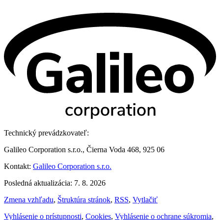
Technický prevádzkovateľ:
Galileo Corporation s.r.o., Čierna Voda 468, 925 06
Kontakt:
Galileo Corporation s.r.o.
Posledná aktualizácia: 7. 8. 2026
Zmena vzhľadu
,
Štruktúra stránok
,
RSS
,
Vytlačiť
Vyhlásenie o prístupnosti
,
Cookies
,
Vyhlásenie o ochrane súkromia
,