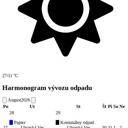
27/11 °C
Harmonogram vývozu odpadu
August
2026
Po
Ut
St
Št
Pi
So
Ne
28
29
Papier
Komunálny odpad
27
Uhorská Ves
Uhorská Ves
30
31
1
2