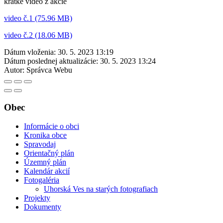
krátke video z akcie
video č.1 (75.96 MB)
video č.2 (18.06 MB)
Dátum vloženia:
30. 5. 2023 13:19
Dátum poslednej aktualizácie:
30. 5. 2023 13:24
Autor:
Správca Webu
Obec
Informácie o obci
Kronika obce
Spravodaj
Orientačný plán
Územný plán
Kalendár akcií
Fotogaléria
Uhorská Ves na starých fotografiach
Projekty
Dokumenty