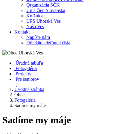
Organizácia SČK
Únia žien Slovenska
Knižnica
UPS Uhorská Ves
Naša Ves
Kontakt
Napíšte nám
Dôležité telefónne čisla
Úradná tabuľa
Fotogaléria
Projekty
Pre seniorov
Úvodná stránka
Obec
Fotogaléria
Sadíme my máje
Sadíme my máje