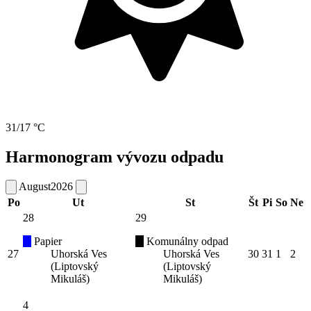
31/17 °C
Harmonogram vývozu odpadu
August
2026
Po
Ut
St
Št
Pi
So
Ne
28
29
Papier
Komunálny odpad
27
Uhorská Ves
Uhorská Ves
30
31
1
2
(Liptovský
(Liptovský
Mikuláš)
Mikuláš)
4