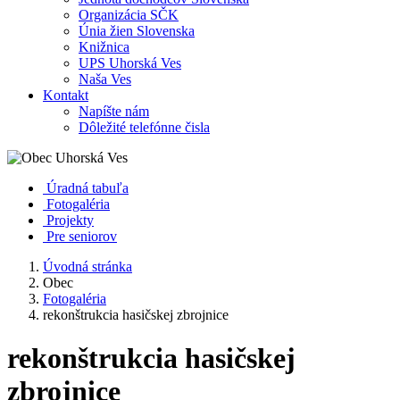
Organizácia SČK
Únia žien Slovenska
Knižnica
UPS Uhorská Ves
Naša Ves
Kontakt
Napíšte nám
Dôležité telefónne čisla
Úradná tabuľa
Fotogaléria
Projekty
Pre seniorov
Úvodná stránka
Obec
Fotogaléria
rekonštrukcia hasičskej zbrojnice
rekonštrukcia hasičskej
zbrojnice