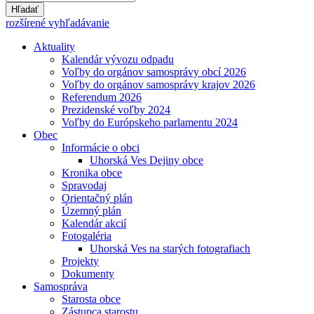
Hľadať
rozšírené vyhľadávanie
Aktuality
Kalendár vývozu odpadu
Voľby do orgánov samosprávy obcí 2026
Voľby do orgánov samosprávy krajov 2026
Referendum 2026
Prezidenské voľby 2024
Voľby do Európskeho parlamentu 2024
Obec
Informácie o obci
Uhorská Ves Dejiny obce
Kronika obce
Spravodaj
Orientačný plán
Územný plán
Kalendár akcií
Fotogaléria
Uhorská Ves na starých fotografiach
Projekty
Dokumenty
Samospráva
Starosta obce
Zástupca starostu