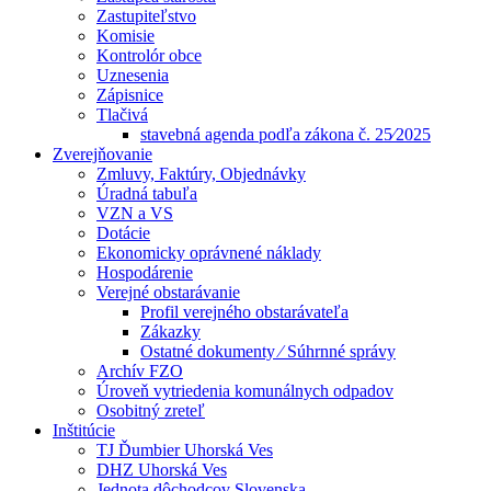
Zastupiteľstvo
Komisie
Kontrolór obce
Uznesenia
Zápisnice
Tlačivá
stavebná agenda podľa zákona č. 25⁄2025
Zverejňovanie
Zmluvy, Faktúry, Objednávky
Úradná tabuľa
VZN a VS
Dotácie
Ekonomicky oprávnené náklady
Hospodárenie
Verejné obstarávanie
Profil verejného obstarávateľa
Zákazky
Ostatné dokumenty ⁄ Súhrnné správy
Archív FZO
Úroveň vytriedenia komunálnych odpadov
Osobitný zreteľ
Inštitúcie
TJ Ďumbier Uhorská Ves
DHZ Uhorská Ves
Jednota dôchodcov Slovenska