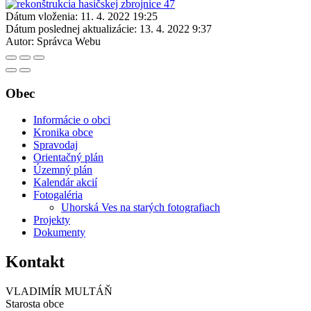
Dátum vloženia:
11. 4. 2022 19:25
Dátum poslednej aktualizácie:
13. 4. 2022 9:37
Autor:
Správca Webu
Obec
Informácie o obci
Kronika obce
Spravodaj
Orientačný plán
Územný plán
Kalendár akcií
Fotogaléria
Uhorská Ves na starých fotografiach
Projekty
Dokumenty
Kontakt
VLADIMÍR MULTÁŇ
Starosta obce