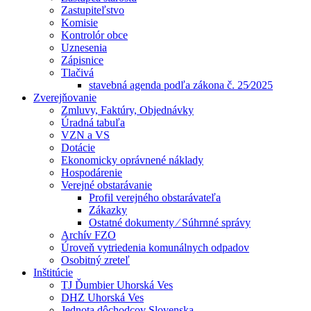
Zastupiteľstvo
Komisie
Kontrolór obce
Uznesenia
Zápisnice
Tlačivá
stavebná agenda podľa zákona č. 25⁄2025
Zverejňovanie
Zmluvy, Faktúry, Objednávky
Úradná tabuľa
VZN a VS
Dotácie
Ekonomicky oprávnené náklady
Hospodárenie
Verejné obstarávanie
Profil verejného obstarávateľa
Zákazky
Ostatné dokumenty ⁄ Súhrnné správy
Archív FZO
Úroveň vytriedenia komunálnych odpadov
Osobitný zreteľ
Inštitúcie
TJ Ďumbier Uhorská Ves
DHZ Uhorská Ves
Jednota dôchodcov Slovenska