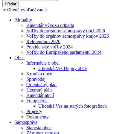
Hľadať
rozšírené vyhľadávanie
Aktuality
Kalendár vývozu odpadu
Voľby do orgánov samosprávy obcí 2026
Voľby do orgánov samosprávy krajov 2026
Referendum 2026
Prezidenské voľby 2024
Voľby do Európskeho parlamentu 2024
Obec
Informácie o obci
Uhorská Ves Dejiny obce
Kronika obce
Spravodaj
Orientačný plán
Územný plán
Kalendár akcií
Fotogaléria
Uhorská Ves na starých fotografiach
Projekty
Dokumenty
Samospráva
Starosta obce
Zástupca starostu