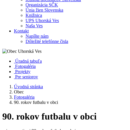
Organizácia SČK
Únia žien Slovenska
Knižnica
UPS Uhorská Ves
Naša Ves
Kontakt
Napíšte nám
Dôležité telefónne čisla
Úradná tabuľa
Fotogaléria
Projekty
Pre seniorov
Úvodná stránka
Obec
Fotogaléria
90. rokov futbalu v obci
90. rokov futbalu v obci