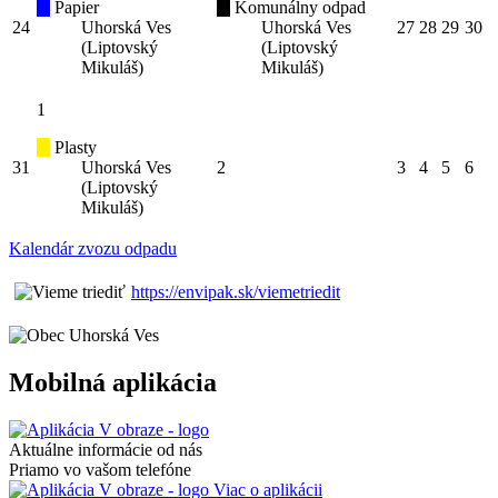
Papier
Komunálny odpad
24
Uhorská Ves
Uhorská Ves
27
28
29
30
(Liptovský
(Liptovský
Mikuláš)
Mikuláš)
1
Plasty
31
Uhorská Ves
2
3
4
5
6
(Liptovský
Mikuláš)
Kalendár zvozu odpadu
https://envipak.sk/viemetriedit
Mobilná aplikácia
Aktuálne informácie od nás
Priamo vo vašom telefóne
Viac o aplikácii