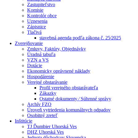
Zastupiteľstvo
Komisie
Kontrolór obce
Uznesenia
Zápisnice
Tlačivá
stavebná agenda podľa zákona č. 25⁄2025
Zverejňovanie
Zmluvy, Faktúry, Objednávky
Úradná tabuľa
VZN a VS
Dotácie
Ekonomicky oprávnené náklady
Hospodárenie
Verejné obstarávanie
Profil verejného obstarávateľa
Zákazky
Ostatné dokumenty ⁄ Súhrnné správy
Archív FZO
Úroveň vytriedenia komunálnych odpadov
Osobitný zreteľ
Inštitúcie
TJ Ďumbier Uhorská Ves
DHZ Uhorská Ves
Jednota dôchodcov Slovenska