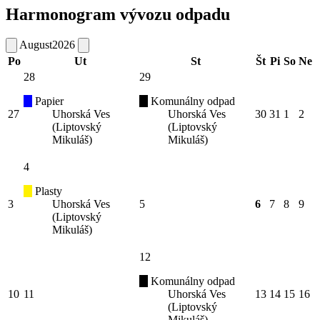
Harmonogram vývozu odpadu
August
2026
Po
Ut
St
Št
Pi
So
Ne
28
29
Papier
Komunálny odpad
27
Uhorská Ves
Uhorská Ves
30
31
1
2
(Liptovský
(Liptovský
Mikuláš)
Mikuláš)
4
Plasty
3
Uhorská Ves
5
6
7
8
9
(Liptovský
Mikuláš)
12
Komunálny odpad
10
11
Uhorská Ves
13
14
15
16
(Liptovský
Mikuláš)