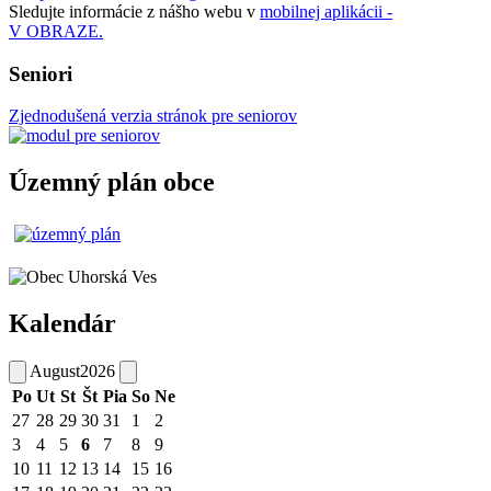
Sledujte informácie z nášho webu v
mobilnej aplikácii -
V OBRAZE.
Seniori
Zjednodušená verzia stránok pre seniorov
Územný plán obce
Kalendár
August
2026
Po
Ut
St
Št
Pia
So
Ne
27
28
29
30
31
1
2
3
4
5
6
7
8
9
10
11
12
13
14
15
16