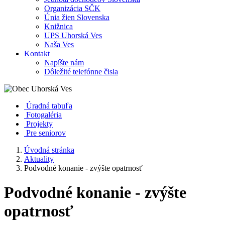
Organizácia SČK
Únia žien Slovenska
Knižnica
UPS Uhorská Ves
Naša Ves
Kontakt
Napíšte nám
Dôležité telefónne čisla
Úradná tabuľa
Fotogaléria
Projekty
Pre seniorov
Úvodná stránka
Aktuality
Podvodné konanie - zvýšte opatrnosť
Podvodné konanie - zvýšte
opatrnosť