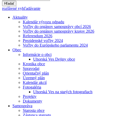
Hľadať
rozšírené vyhľadávanie
Aktuality
Kalendár vývozu odpadu
Voľby do orgánov samosprávy obcí 2026
Voľby do orgánov samosprávy krajov 2026
Referendum 2026
Prezidenské voľby 2024
Voľby do Európskeho parlamentu 2024
Obec
Informácie o obci
Uhorská Ves Dejiny obce
Kronika obce
Spravodaj
Orientačný plán
Územný plán
Kalendár akcií
Fotogaléria
Uhorská Ves na starých fotografiach
Projekty
Dokumenty
Samospráva
Starosta obce
Zástupca starostu