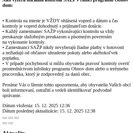
dom:
• Kontrola na mieste je VŽDY ohlásená vopred a dátum a čas
kontroly je vopred dohodnutý s prijímateľom dotácie.
• Každý zamestnanec SAŽP vykonávajúci kontrolu sa vždy
preukazuje služobným preukazom a písomným poverením
na vykonanie kontroly.
• Zamestnanci SAŽP nikdy nevyberajú žiadne platby v hotovosti
a nežiadajú od občanov uhradenie pokuty alebo akéhokoľvek
poplatku.
• V prípade pochybností si môžu obyvatelia pravosť kontroly overiť
prostredníctvom infolinky programu Obnov dom alebo u terénneho
pracovníka, ktorý je zodpovedný za danú obec.
Prosíme Vás o šírenie tohto upozornenia, aby obyvatelia Vašich obcí
boli informovaní, ostražití a vedeli identifikovať podvodné
správanie.
Dátum vloženia:
15. 12. 2025 12:36
Dátum poslednej aktualizácie:
15. 12. 2025 12:38