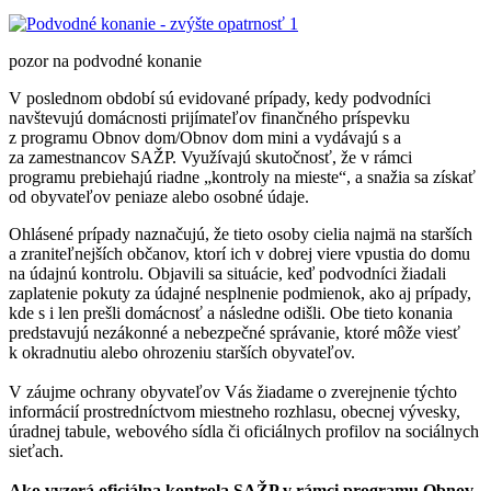
pozor na podvodné konanie
V poslednom období sú evidované prípady, kedy podvodníci
navštevujú domácnosti prijímateľov finančného príspevku
z programu Obnov dom/Obnov dom mini a vydávajú s a
za zamestnancov SAŽP. Využívajú skutočnosť, že v rámci
programu prebiehajú riadne „kontroly na mieste“, a snažia sa získať
od obyvateľov peniaze alebo osobné údaje.
Ohlásené prípady naznačujú, že tieto osoby cielia najmä na starších
a zraniteľnejších občanov, ktorí ich v dobrej viere vpustia do domu
na údajnú kontrolu. Objavili sa situácie, keď podvodníci žiadali
zaplatenie pokuty za údajné nesplnenie podmienok, ako aj prípady,
kde s i len prešli domácnosť a následne odišli. Obe tieto konania
predstavujú nezákonné a nebezpečné správanie, ktoré môže viesť
k okradnutiu alebo ohrozeniu starších obyvateľov.
V záujme ochrany obyvateľov Vás žiadame o zverejnenie týchto
informácií prostredníctvom miestneho rozhlasu, obecnej vývesky,
úradnej tabule, webového sídla či oficiálnych profilov na sociálnych
sieťach.
Ako vyzerá oficiálna kontrola SAŽP v rámci programu Obnov