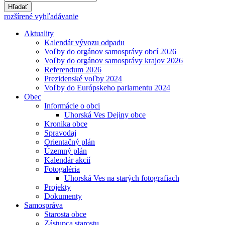
Hľadať
rozšírené vyhľadávanie
Aktuality
Kalendár vývozu odpadu
Voľby do orgánov samosprávy obcí 2026
Voľby do orgánov samosprávy krajov 2026
Referendum 2026
Prezidenské voľby 2024
Voľby do Európskeho parlamentu 2024
Obec
Informácie o obci
Uhorská Ves Dejiny obce
Kronika obce
Spravodaj
Orientačný plán
Územný plán
Kalendár akcií
Fotogaléria
Uhorská Ves na starých fotografiach
Projekty
Dokumenty
Samospráva
Starosta obce
Zástupca starostu