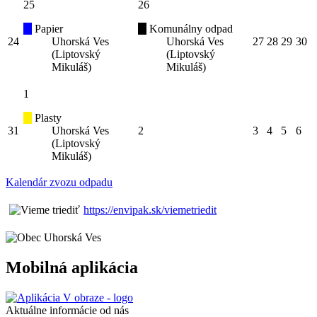
25
26
Papier
Komunálny odpad
24
Uhorská Ves
Uhorská Ves
27
28
29
30
(Liptovský
(Liptovský
Mikuláš)
Mikuláš)
1
Plasty
31
Uhorská Ves
2
3
4
5
6
(Liptovský
Mikuláš)
Kalendár zvozu odpadu
https://envipak.sk/viemetriedit
Mobilná aplikácia
Aktuálne informácie od nás