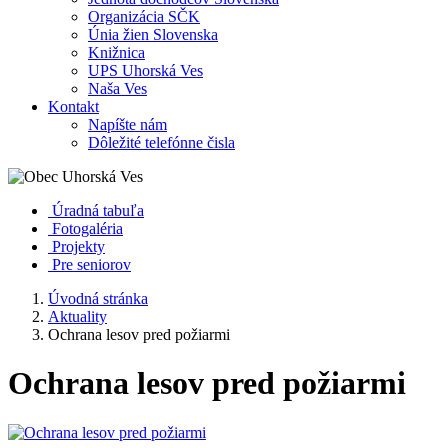
Organizácia SČK
Únia žien Slovenska
Knižnica
UPS Uhorská Ves
Naša Ves
Kontakt
Napíšte nám
Dôležité telefónne čisla
Úradná tabuľa
Fotogaléria
Projekty
Pre seniorov
Úvodná stránka
Aktuality
Ochrana lesov pred požiarmi
Ochrana lesov pred požiarmi