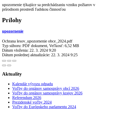
upozornenie týkajúce sa predchádzaniu vzniku požiarov v
prírodnom prostredí ľudskou činnosťou
Prílohy
upozornenie
Ochrana lesov_upozornenie obce_2024.pdf
Typ súboru: PDF dokument, Veľkosť: 6,52 MB
Dátum vloženia:
22. 3. 2024 9:20
Dátum poslednej aktualizácie:
22. 3. 2024 9:25
Aktuality
Kalendár vývozu odpadu
Voľby do orgánov samosprávy obcí 2026
Voľby do orgánov samosprávy krajov 2026
Referendum 2026
Prezidenské voľby 2024
Voľby do Európskeho parlamentu 2024