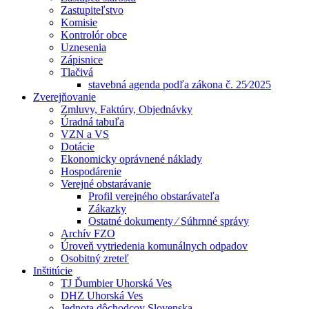
Zastupiteľstvo
Komisie
Kontrolór obce
Uznesenia
Zápisnice
Tlačivá
stavebná agenda podľa zákona č. 25⁄2025
Zverejňovanie
Zmluvy, Faktúry, Objednávky
Úradná tabuľa
VZN a VS
Dotácie
Ekonomicky oprávnené náklady
Hospodárenie
Verejné obstarávanie
Profil verejného obstarávateľa
Zákazky
Ostatné dokumenty ⁄ Súhrnné správy
Archív FZO
Úroveň vytriedenia komunálnych odpadov
Osobitný zreteľ
Inštitúcie
TJ Ďumbier Uhorská Ves
DHZ Uhorská Ves
Jednota dôchodcov Slovenska