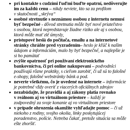
pri kontakte s cudzími ľuďmi buďte opatrní, nedôverujte
im za každú cenu –
nikdy neviete, kto sa za profilom
v skutočnosti „skrýva“
osobné stretnutie s neznámou osobou z internetu nemusí
byť bezpečné -
dôvod stretnutia môže byť nové priateľstvo
s osobou, ktorá nepredstavuje žiadne riziko ale aj s osobou,
ktorá môže mať zlé úmysly,
prístupové heslá do počítača, emailu a na internetové
stránky chráňte pred vyzradením–
heslo je kľúč k našim
údajom a informáciám, malo by byť bezpečné, a najlepšie je
si ho pamätať
zvýšte opatrnosť pri používaní elektronického
bankovníctva, či pri online nakupovaní –
podvodníci
používajú rôzne praktiky, s cieľom zarobiť, či už sú to falošné
e-shopy, falošné webstránky bánk a pod.
neverte všetkému, čo je uvedené na internete –
informácie
je potrebné vždy overiť z viacerých oficiálnych zdrojov
nezabúdajte, že pravidlá a aj zákony platia rovnako
v reálnom aj vo virtuálnom priestore
– každý je
zodpovedný za svoje konanie aj vo virtuálnom priestore
v prípade ohrozenia okamžite vyhľadajte pomoc
– či už
niekoho z rodiny, svojho okolia, linky poskytujúcej
poradenstvo, polície. Netreba čakať, pretože situácia sa môže
ešte zhoršiť.