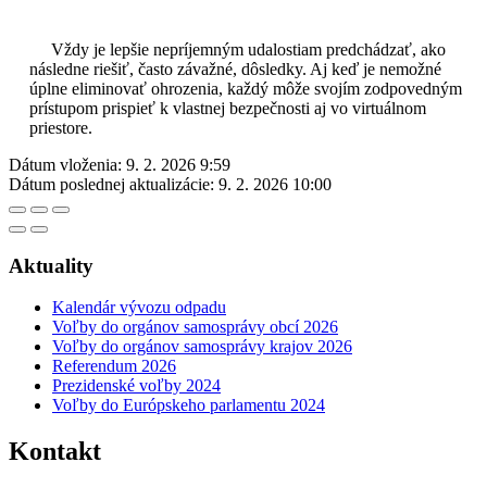
Vždy je lepšie nepríjemným udalostiam predchádzať, ako
následne riešiť, často závažné, dôsledky. Aj keď je nemožné
úplne eliminovať ohrozenia, každý môže svojím zodpovedným
prístupom prispieť k vlastnej bezpečnosti aj vo virtuálnom
priestore.
Dátum vloženia:
9. 2. 2026 9:59
Dátum poslednej aktualizácie:
9. 2. 2026 10:00
Aktuality
Kalendár vývozu odpadu
Voľby do orgánov samosprávy obcí 2026
Voľby do orgánov samosprávy krajov 2026
Referendum 2026
Prezidenské voľby 2024
Voľby do Európskeho parlamentu 2024
Kontakt