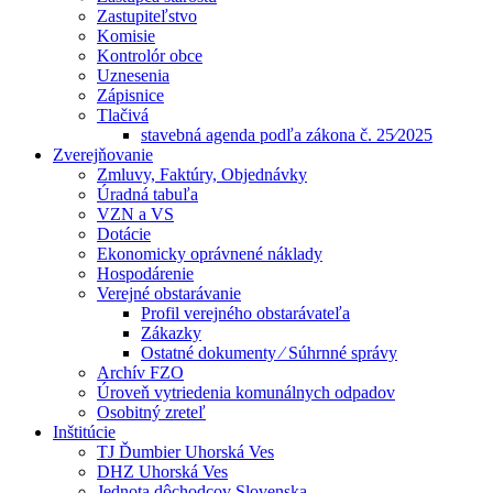
Zastupiteľstvo
Komisie
Kontrolór obce
Uznesenia
Zápisnice
Tlačivá
stavebná agenda podľa zákona č. 25⁄2025
Zverejňovanie
Zmluvy, Faktúry, Objednávky
Úradná tabuľa
VZN a VS
Dotácie
Ekonomicky oprávnené náklady
Hospodárenie
Verejné obstarávanie
Profil verejného obstarávateľa
Zákazky
Ostatné dokumenty ⁄ Súhrnné správy
Archív FZO
Úroveň vytriedenia komunálnych odpadov
Osobitný zreteľ
Inštitúcie
TJ Ďumbier Uhorská Ves
DHZ Uhorská Ves
Jednota dôchodcov Slovenska