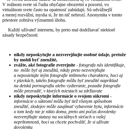
V reálnom svete sú ľudia obyčajne obozretní a pozorní, vo
virtuálnom svete často na opatrnosť zabúdajú. Sú odvážnejší
a menej rozvážni, myslia si, že im nič nehrozí. Anonymita v tomto
priestore zohráva významnú úlohu.
Každý užívateľ internetu, by preto mal dodržiavať niektoré
zásady bezpečnosti:
nikdy neposkytujte a nezverejňujte osobné údaje, pretože
by mohli byť zneužité,
zvážte, aké fotografie zverejníte
-
fotografa nás identifikuje,
no môže byť aj zneužitá, nikdy preto nezverejňujte
a neposielajte iným fotografie intímneho charakteru, hoci aj
v plavkách, takéto fotografie môžu byť zneužité napríklad
na detskú pornografiu alebo vydieranie, pozadie fotografie
môže prezradiť, v ktorých miestach sa zdržiavate
nikdy neposkytujte informácie o svojom súkromí
-
informácie o súkromí môžu byť tiež rôznym spôsobom
zneužité, zlodejov môže zaujímať vybavenie bytu, informácie
o tom kedy nie je nikto doma, preto ani počas dovolenky
nezverejňujte statusy na sociálnych sieťach o vašej
neprítomnosti, hoci sa chcete pochváliť, že si užívate
dovolenku