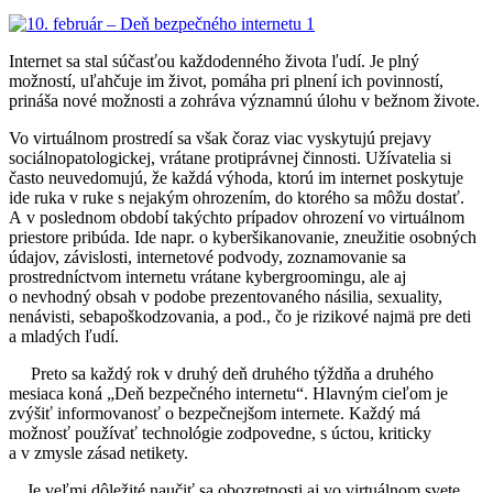
Internet sa stal súčasťou každodenného života ľudí. Je plný
možností, uľahčuje im život, pomáha pri plnení ich povinností,
prináša nové možnosti a zohráva významnú úlohu v bežnom živote.
Vo virtuálnom prostredí sa však čoraz viac vyskytujú prejavy
sociálnopatologickej, vrátane protiprávnej činnosti. Užívatelia si
často neuvedomujú, že každá výhoda, ktorú im internet poskytuje
ide ruka v ruke s nejakým ohrozením, do ktorého sa môžu dostať.
A v poslednom období takýchto prípadov ohrození vo virtuálnom
priestore pribúda. Ide napr. o kyberšikanovanie, zneužitie osobných
údajov, závislosti, internetové podvody, zoznamovanie sa
prostredníctvom internetu vrátane kybergroomingu, ale aj
o nevhodný obsah v podobe prezentovaného násilia, sexuality,
nenávisti, sebapoškodzovania, a pod., čo je rizikové najmä pre deti
a mladých ľudí.
Preto sa každý rok v druhý deň druhého týždňa a druhého
mesiaca koná „Deň bezpečného internetu“. Hlavným cieľom je
zvýšiť informovanosť o bezpečnejšom internete. Každý má
možnosť používať technológie zodpovedne, s úctou, kriticky
a v zmysle zásad netikety.
Je veľmi dôležité naučiť sa obozretnosti aj vo virtuálnom svete.