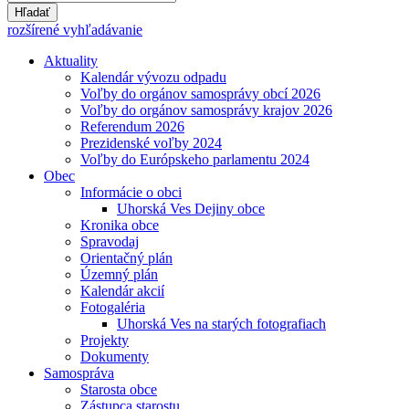
Hľadať
rozšírené vyhľadávanie
Aktuality
Kalendár vývozu odpadu
Voľby do orgánov samosprávy obcí 2026
Voľby do orgánov samosprávy krajov 2026
Referendum 2026
Prezidenské voľby 2024
Voľby do Európskeho parlamentu 2024
Obec
Informácie o obci
Uhorská Ves Dejiny obce
Kronika obce
Spravodaj
Orientačný plán
Územný plán
Kalendár akcií
Fotogaléria
Uhorská Ves na starých fotografiach
Projekty
Dokumenty
Samospráva
Starosta obce
Zástupca starostu