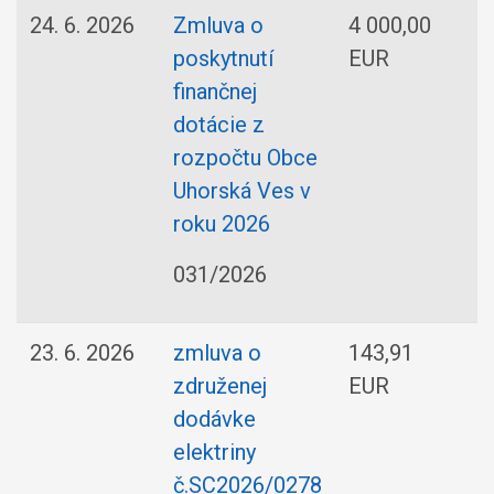
24. 6. 2026
Zmluva o
4 000,00
poskytnutí
EUR
finančnej
dotácie z
rozpočtu Obce
Uhorská Ves v
roku 2026
031/2026
23. 6. 2026
zmluva o
143,91
združenej
EUR
dodávke
s
elektriny
č.SC2026/0278