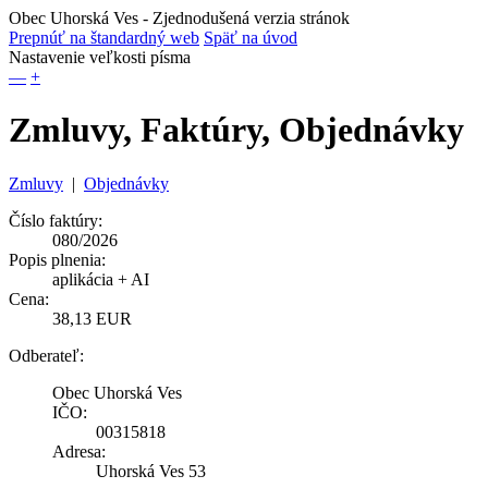
Obec Uhorská Ves
- Zjednodušená verzia stránok
Prepnúť na štandardný web
Späť na úvod
Nastavenie veľkosti písma
—
+
Zmluvy, Faktúry, Objednávky
Zmluvy
|
Objednávky
Číslo faktúry:
080/2026
Popis plnenia:
aplikácia + AI
Cena:
38,13 EUR
Odberateľ:
Obec Uhorská Ves
IČO:
00315818
Adresa:
Uhorská Ves 53