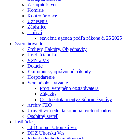
Zastupiteľstvo
Komisie
Kontrolór obce
Uznesenia
Zápisnice
Tlačivá
stavebná agenda podľa zákona č. 25⁄2025
Zverejňovanie
Zmluvy, Faktúry, Objednávky
Úradná tabuľa
VZN a VS
Dotácie
Ekonomicky oprávnené náklady
Hospodárenie
Verejné obstarávanie
Profil verejného obstarávateľa
Zákazky
Ostatné dokumenty ⁄ Súhrnné správy
Archív FZO
Úroveň vytriedenia komunálnych odpadov
Osobitný zreteľ
Inštitúcie
TJ Ďumbier Uhorská Ves
DHZ Uhorská Ves
Jednota dôchodcov Slovenska