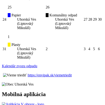
25
26
Papier
Komunálny odpad
24
Uhorská Ves
Uhorská Ves
27
28
29
30
(Liptovský
(Liptovský
Mikuláš)
Mikuláš)
1
Plasty
31
Uhorská Ves
2
3
4
5
6
(Liptovský
Mikuláš)
Kalendár zvozu odpadu
https://envipak.sk/viemetriedit
Mobilná aplikácia