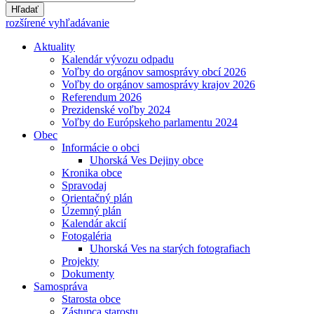
Hľadať
rozšírené vyhľadávanie
Aktuality
Kalendár vývozu odpadu
Voľby do orgánov samosprávy obcí 2026
Voľby do orgánov samosprávy krajov 2026
Referendum 2026
Prezidenské voľby 2024
Voľby do Európskeho parlamentu 2024
Obec
Informácie o obci
Uhorská Ves Dejiny obce
Kronika obce
Spravodaj
Orientačný plán
Územný plán
Kalendár akcií
Fotogaléria
Uhorská Ves na starých fotografiach
Projekty
Dokumenty
Samospráva
Starosta obce
Zástupca starostu