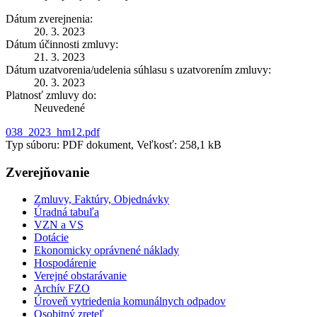
Dátum zverejnenia:
20. 3. 2023
Dátum účinnosti zmluvy:
21. 3. 2023
Dátum uzatvorenia/udelenia súhlasu s uzatvorením zmluvy:
20. 3. 2023
Platnosť zmluvy do:
Neuvedené
038_2023_hm12.pdf
Typ súboru: PDF dokument, Veľkosť: 258,1 kB
Zverejňovanie
Zmluvy, Faktúry, Objednávky
Úradná tabuľa
VZN a VS
Dotácie
Ekonomicky oprávnené náklady
Hospodárenie
Verejné obstarávanie
Archív FZO
Úroveň vytriedenia komunálnych odpadov
Osobitný zreteľ