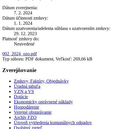
Dátum zverejnenia:
7. 2. 2024
Dátum účinnosti zmluvy:
1. 1. 2024
Dátum uzatvorenia/udelenia súhlasu s uzatvorením zmluvy:
29. 12. 2023
Platnosť zmluvy do:
Neuvedené
002_2024_ozo.pdf
Typ súboru: PDF dokument, Veľkosť: 269,66 kB
Zverejňovanie
Zmluvy, Faktúry, Objednávky
Úradná tabuľa
VZN a VS
Dotácie
Ekonomicky oprávnené náklady
Hospodárenie
Verejné obstarávanie
Archív FZO
Úroveň vytriedenia komunálnych odpadov
Osobitný zreteľ