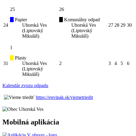
25
26
Papier
Komunálny odpad
24
Uhorská Ves
Uhorská Ves
27
28
29
30
(Liptovský
(Liptovský
Mikuláš)
Mikuláš)
1
Plasty
31
Uhorská Ves
2
3
4
5
6
(Liptovský
Mikuláš)
Kalendár zvozu odpadu
https://envipak.sk/viemetriedit
Mobilná aplikácia