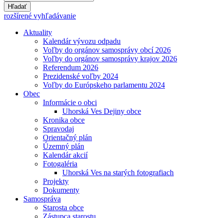
Hľadať
rozšírené vyhľadávanie
Aktuality
Kalendár vývozu odpadu
Voľby do orgánov samosprávy obcí 2026
Voľby do orgánov samosprávy krajov 2026
Referendum 2026
Prezidenské voľby 2024
Voľby do Európskeho parlamentu 2024
Obec
Informácie o obci
Uhorská Ves Dejiny obce
Kronika obce
Spravodaj
Orientačný plán
Územný plán
Kalendár akcií
Fotogaléria
Uhorská Ves na starých fotografiach
Projekty
Dokumenty
Samospráva
Starosta obce
Zástupca starostu