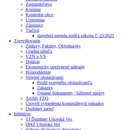
Zastupiteľstvo
Komisie
Kontrolór obce
Uznesenia
Zápisnice
Tlačivá
stavebná agenda podľa zákona č. 25⁄2025
Zverejňovanie
Zmluvy, Faktúry, Objednávky
Úradná tabuľa
VZN a VS
Dotácie
Ekonomicky oprávnené náklady
Hospodárenie
Verejné obstarávanie
Profil verejného obstarávateľa
Zákazky
Ostatné dokumenty ⁄ Súhrnné správy
Archív FZO
Úroveň vytriedenia komunálnych odpadov
Osobitný zreteľ
Inštitúcie
TJ Ďumbier Uhorská Ves
DHZ Uhorská Ves
Jednota dôchodcov Slovenska