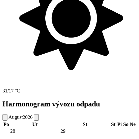
31/17 °C
Harmonogram vývozu odpadu
August
2026
Po
Ut
St
Št
Pi
So
Ne
28
29