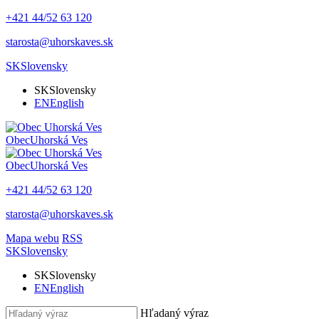
+421 44/52 63 120
starosta@uhorskaves.sk
SK
Slovensky
SK
Slovensky
EN
English
Obec
Uhorská Ves
Obec
Uhorská Ves
+421 44/52 63 120
starosta@uhorskaves.sk
Mapa webu
RSS
SK
Slovensky
SK
Slovensky
EN
English
Hľadaný výraz