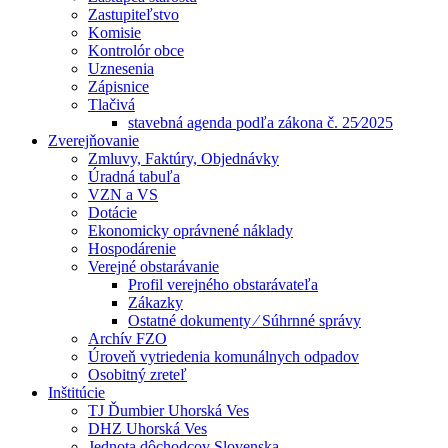
Zastupiteľstvo
Komisie
Kontrolór obce
Uznesenia
Zápisnice
Tlačivá
stavebná agenda podľa zákona č. 25⁄2025
Zverejňovanie
Zmluvy, Faktúry, Objednávky
Úradná tabuľa
VZN a VS
Dotácie
Ekonomicky oprávnené náklady
Hospodárenie
Verejné obstarávanie
Profil verejného obstarávateľa
Zákazky
Ostatné dokumenty ⁄ Súhrnné správy
Archív FZO
Úroveň vytriedenia komunálnych odpadov
Osobitný zreteľ
Inštitúcie
TJ Ďumbier Uhorská Ves
DHZ Uhorská Ves
Jednota dôchodcov Slovenska