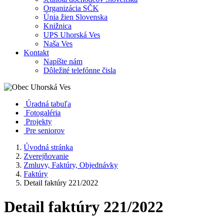
Organizácia SČK
Únia žien Slovenska
Knižnica
UPS Uhorská Ves
Naša Ves
Kontakt
Napíšte nám
Dôležité telefónne čisla
Úradná tabuľa
Fotogaléria
Projekty
Pre seniorov
Úvodná stránka
Zverejňovanie
Zmluvy, Faktúry, Objednávky
Faktúry
Detail faktúry 221/2022
Detail faktúry 221/2022