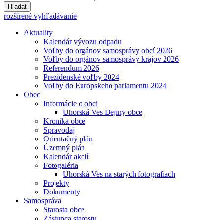
Hľadať
rozšírené vyhľadávanie
Aktuality
Kalendár vývozu odpadu
Voľby do orgánov samosprávy obcí 2026
Voľby do orgánov samosprávy krajov 2026
Referendum 2026
Prezidenské voľby 2024
Voľby do Európskeho parlamentu 2024
Obec
Informácie o obci
Uhorská Ves Dejiny obce
Kronika obce
Spravodaj
Orientačný plán
Územný plán
Kalendár akcií
Fotogaléria
Uhorská Ves na starých fotografiach
Projekty
Dokumenty
Samospráva
Starosta obce
Zástupca starostu