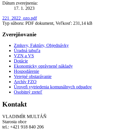
Dátum zverejnenia:
17. 1. 2023
221_2022_ozo.pdf
Typ súboru: PDF dokument, Veľkosť: 231,14 kB
Zverejňovanie
Zmluvy, Faktúry, Objednávky
Úradná tabuľa
VZN a VS
Dotácie
Ekonomicky oprávnené náklady
Hospodárenie
Verejné obstarávanie
Archív FZO
Úroveň vytriedenia komunálnych odpadov
Osobitný zreteľ
Kontakt
VLADIMÍR MULTÁŇ
Starosta obce
tel.: +421 918 840 206