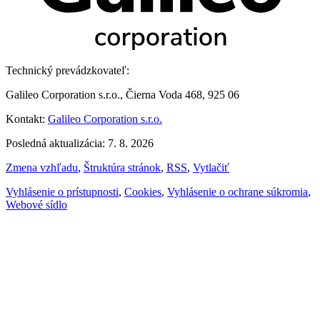
Technický prevádzkovateľ:
Galileo Corporation s.r.o., Čierna Voda 468, 925 06
Kontakt:
Galileo Corporation s.r.o.
Posledná aktualizácia: 7. 8. 2026
Zmena vzhľadu
,
Štruktúra stránok
,
RSS
,
Vytlačiť
Vyhlásenie o prístupnosti
,
Cookies
,
Vyhlásenie o ochrane súkromia
,
Webové sídlo