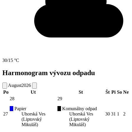
30/15 °C
Harmonogram vývozu odpadu
August
2026
Po
Ut
St
Št
Pi
So
Ne
28
29
Papier
Komunálny odpad
27
Uhorská Ves
Uhorská Ves
30
31
1
2
(Liptovský
(Liptovský
Mikuláš)
Mikuláš)