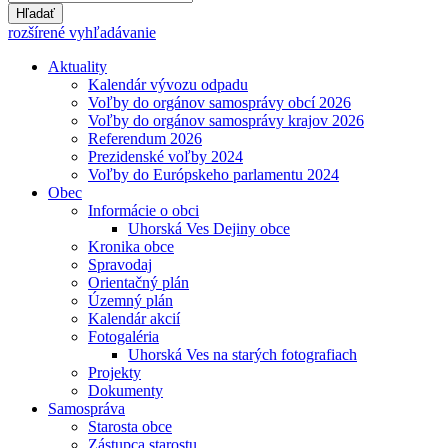
Hľadať
rozšírené vyhľadávanie
Aktuality
Kalendár vývozu odpadu
Voľby do orgánov samosprávy obcí 2026
Voľby do orgánov samosprávy krajov 2026
Referendum 2026
Prezidenské voľby 2024
Voľby do Európskeho parlamentu 2024
Obec
Informácie o obci
Uhorská Ves Dejiny obce
Kronika obce
Spravodaj
Orientačný plán
Územný plán
Kalendár akcií
Fotogaléria
Uhorská Ves na starých fotografiach
Projekty
Dokumenty
Samospráva
Starosta obce
Zástupca starostu