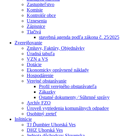
Zastupiteľstvo
Komisie
Kontrolór obce
Uznesenia
Zápisnice
Tlačivá
stavebná agenda podľa zákona č. 25⁄2025
Zverejňovanie
Zmluvy, Faktúry, Objednávky
Úradná tabuľa
VZN a VS
Dotácie
Ekonomicky oprávnené náklady
Hospodárenie
Verejné obstarávanie
Profil verejného obstarávateľa
Zákazky
Ostatné dokumenty ⁄ Súhrnné správy
Archív FZO
Úroveň vytriedenia komunálnych odpadov
Osobitný zreteľ
Inštitúcie
TJ Ďumbier Uhorská Ves
DHZ Uhorská Ves
Jednota dôchodcov Slovenska