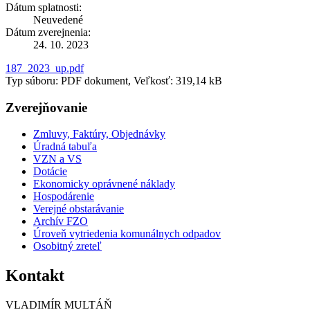
Dátum splatnosti:
Neuvedené
Dátum zverejnenia:
24. 10. 2023
187_2023_up.pdf
Typ súboru: PDF dokument, Veľkosť: 319,14 kB
Zverejňovanie
Zmluvy, Faktúry, Objednávky
Úradná tabuľa
VZN a VS
Dotácie
Ekonomicky oprávnené náklady
Hospodárenie
Verejné obstarávanie
Archív FZO
Úroveň vytriedenia komunálnych odpadov
Osobitný zreteľ
Kontakt
VLADIMÍR MULTÁŇ