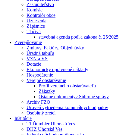
Zastupiteľstvo
Komisie
Kontrolór obce
Uznesenia
Zápisnice
Tlačivá
stavebná agenda podľa zákona č. 25⁄2025
Zverejňovanie
Zmluvy, Faktúry, Objednávky
Úradná tabuľa
VZN a VS
Dotácie
Ekonomicky oprávnené náklady
Hospodárenie
Verejné obstarávanie
Profil verejného obstarávateľa
Zákazky
Ostatné dokumenty ⁄ Súhrnné správy
Archív FZO
Úroveň vytriedenia komunálnych odpadov
Osobitný zreteľ
Inštitúcie
TJ Ďumbier Uhorská Ves
DHZ Uhorská Ves
Jednota dôchodcov Slovenska