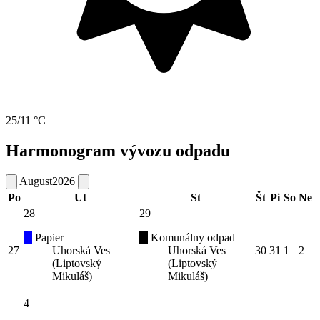
25/11 °C
Harmonogram vývozu odpadu
August
2026
Po
Ut
St
Št
Pi
So
Ne
28
29
Papier
Komunálny odpad
27
Uhorská Ves
Uhorská Ves
30
31
1
2
(Liptovský
(Liptovský
Mikuláš)
Mikuláš)
4