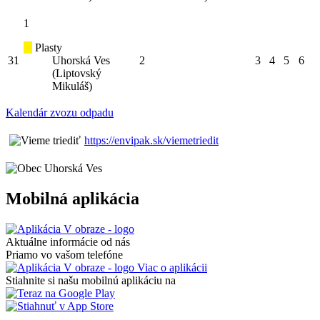
1
Plasty
31
Uhorská Ves
2
3
4
5
6
(Liptovský
Mikuláš)
Kalendár zvozu odpadu
https://envipak.sk/viemetriedit
Mobilná aplikácia
Aktuálne informácie od nás
Priamo vo vašom telefóne
Viac o aplikácii
Stiahnite si našu mobilnú aplikáciu na