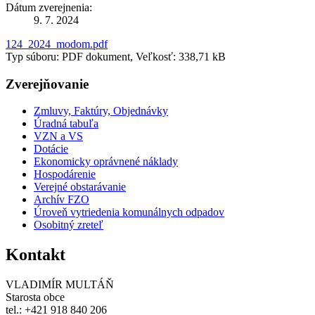
Dátum zverejnenia:
9. 7. 2024
124_2024_modom.pdf
Typ súboru: PDF dokument, Veľkosť: 338,71 kB
Zverejňovanie
Zmluvy, Faktúry, Objednávky
Úradná tabuľa
VZN a VS
Dotácie
Ekonomicky oprávnené náklady
Hospodárenie
Verejné obstarávanie
Archív FZO
Úroveň vytriedenia komunálnych odpadov
Osobitný zreteľ
Kontakt
VLADIMÍR MULTÁŇ
Starosta obce
tel.: +421 918 840 206