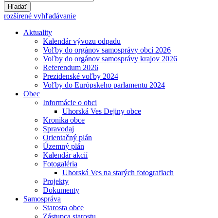
Hľadať
rozšírené vyhľadávanie
Aktuality
Kalendár vývozu odpadu
Voľby do orgánov samosprávy obcí 2026
Voľby do orgánov samosprávy krajov 2026
Referendum 2026
Prezidenské voľby 2024
Voľby do Európskeho parlamentu 2024
Obec
Informácie o obci
Uhorská Ves Dejiny obce
Kronika obce
Spravodaj
Orientačný plán
Územný plán
Kalendár akcií
Fotogaléria
Uhorská Ves na starých fotografiach
Projekty
Dokumenty
Samospráva
Starosta obce
Zástupca starostu