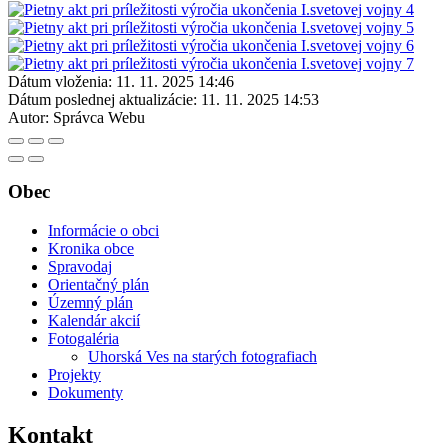
Dátum vloženia:
11. 11. 2025 14:46
Dátum poslednej aktualizácie:
11. 11. 2025 14:53
Autor:
Správca Webu
Obec
Informácie o obci
Kronika obce
Spravodaj
Orientačný plán
Územný plán
Kalendár akcií
Fotogaléria
Uhorská Ves na starých fotografiach
Projekty
Dokumenty
Kontakt