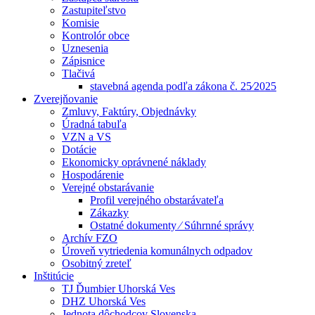
Zastupiteľstvo
Komisie
Kontrolór obce
Uznesenia
Zápisnice
Tlačivá
stavebná agenda podľa zákona č. 25⁄2025
Zverejňovanie
Zmluvy, Faktúry, Objednávky
Úradná tabuľa
VZN a VS
Dotácie
Ekonomicky oprávnené náklady
Hospodárenie
Verejné obstarávanie
Profil verejného obstarávateľa
Zákazky
Ostatné dokumenty ⁄ Súhrnné správy
Archív FZO
Úroveň vytriedenia komunálnych odpadov
Osobitný zreteľ
Inštitúcie
TJ Ďumbier Uhorská Ves
DHZ Uhorská Ves
Jednota dôchodcov Slovenska