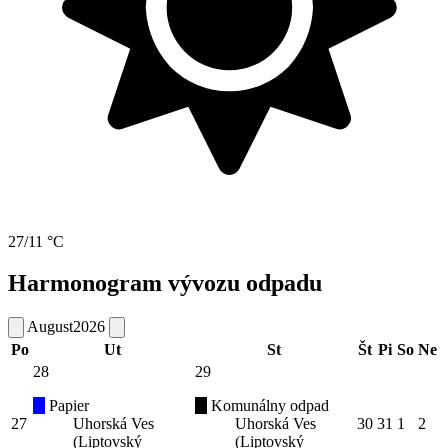
27/11 °C
Harmonogram vývozu odpadu
August
2026
Po
Ut
St
Št
Pi
So
Ne
28
29
Papier
Komunálny odpad
27
Uhorská Ves
Uhorská Ves
30
31
1
2
(Liptovský
(Liptovský