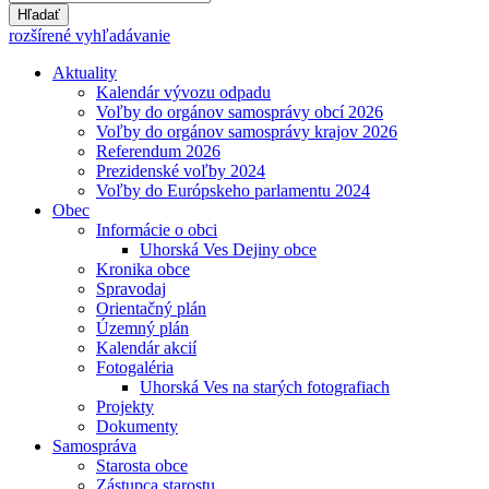
Hľadať
rozšírené vyhľadávanie
Aktuality
Kalendár vývozu odpadu
Voľby do orgánov samosprávy obcí 2026
Voľby do orgánov samosprávy krajov 2026
Referendum 2026
Prezidenské voľby 2024
Voľby do Európskeho parlamentu 2024
Obec
Informácie o obci
Uhorská Ves Dejiny obce
Kronika obce
Spravodaj
Orientačný plán
Územný plán
Kalendár akcií
Fotogaléria
Uhorská Ves na starých fotografiach
Projekty
Dokumenty
Samospráva
Starosta obce
Zástupca starostu