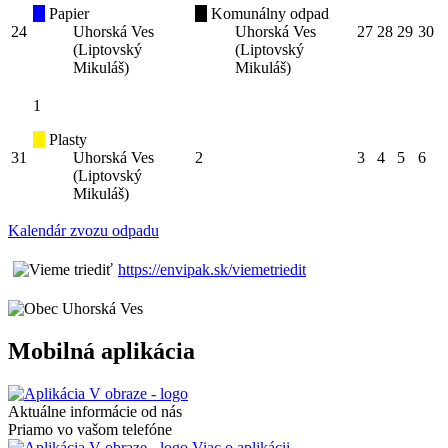
Papier
Komunálny odpad
24
Uhorská Ves
Uhorská Ves
27
28
29
30
(Liptovský
(Liptovský
Mikuláš)
Mikuláš)
1
Plasty
31
Uhorská Ves
2
3
4
5
6
(Liptovský
Mikuláš)
Kalendár zvozu odpadu
https://envipak.sk/viemetriedit
Mobilná aplikácia
Aktuálne informácie od nás
Priamo vo vašom telefóne
Viac o aplikácii