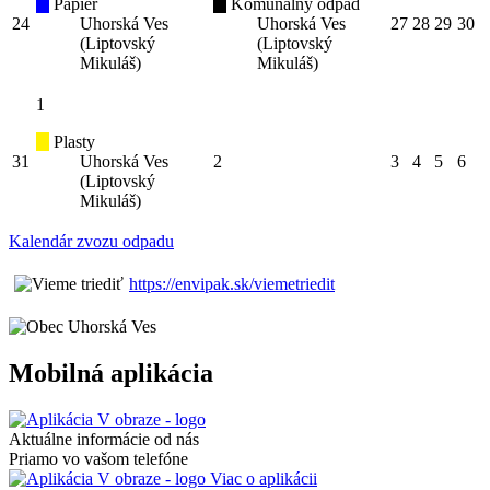
Papier
Komunálny odpad
24
Uhorská Ves
Uhorská Ves
27
28
29
30
(Liptovský
(Liptovský
Mikuláš)
Mikuláš)
1
Plasty
31
Uhorská Ves
2
3
4
5
6
(Liptovský
Mikuláš)
Kalendár zvozu odpadu
https://envipak.sk/viemetriedit
Mobilná aplikácia
Aktuálne informácie od nás
Priamo vo vašom telefóne
Viac o aplikácii