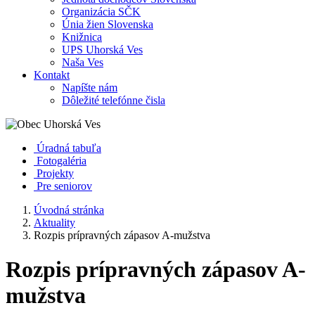
Organizácia SČK
Únia žien Slovenska
Knižnica
UPS Uhorská Ves
Naša Ves
Kontakt
Napíšte nám
Dôležité telefónne čisla
Úradná tabuľa
Fotogaléria
Projekty
Pre seniorov
Úvodná stránka
Aktuality
Rozpis prípravných zápasov A-mužstva
Rozpis prípravných zápasov A-
mužstva