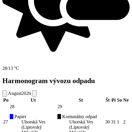
28/13 °C
Harmonogram vývozu odpadu
August
2026
Po
Ut
St
Št
Pi
So
Ne
28
29
Papier
Komunálny odpad
27
Uhorská Ves
Uhorská Ves
30
31
1
2
(Liptovský
(Liptovský