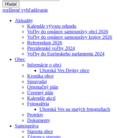
Hľadať
rozšírené vyhľadávanie
Aktuality
Kalendár vývozu odpadu
Voľby do orgánov samosprávy obcí 2026
Voľby do orgánov samosprávy krajov 2026
Referendum 2026
Prezidenské voľby 2024
Voľby do Európskeho parlamentu 2024
Obec
Informácie o obci
Uhorská Ves Dejiny obce
Kronika obce
Spravodaj
Orientačný plán
Územný plán
Kalendár akcií
Fotogaléria
Uhorská Ves na starých fotografiach
Projekty
Dokumenty
Samospráva
Starosta obce
Zástupca starostu