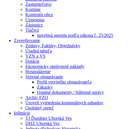
Zastupiteľstvo
Komisie
Kontrolór obce
Uznesenia
Zápisnice
Tlačivá
stavebná agenda podľa zákona č. 25⁄2025
Zverejňovanie
Zmluvy, Faktúry, Objednávky
Úradná tabuľa
VZN a VS
Dotácie
Ekonomicky oprávnené náklady
Hospodárenie
Verejné obstarávanie
Profil verejného obstarávateľa
Zákazky
Ostatné dokumenty ⁄ Súhrnné správy
Archív FZO
Úroveň vytriedenia komunálnych odpadov
Osobitný zreteľ
Inštitúcie
TJ Ďumbier Uhorská Ves
DHZ Uhorská Ves
Jednota dôchodcov Slovenska