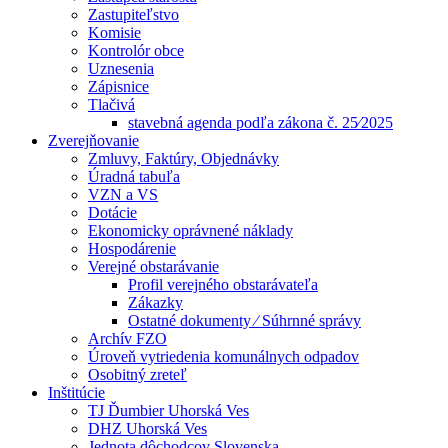
Zastupiteľstvo
Komisie
Kontrolór obce
Uznesenia
Zápisnice
Tlačivá
stavebná agenda podľa zákona č. 25⁄2025
Zverejňovanie
Zmluvy, Faktúry, Objednávky
Úradná tabuľa
VZN a VS
Dotácie
Ekonomicky oprávnené náklady
Hospodárenie
Verejné obstarávanie
Profil verejného obstarávateľa
Zákazky
Ostatné dokumenty ⁄ Súhrnné správy
Archív FZO
Úroveň vytriedenia komunálnych odpadov
Osobitný zreteľ
Inštitúcie
TJ Ďumbier Uhorská Ves
DHZ Uhorská Ves
Jednota dôchodcov Slovenska