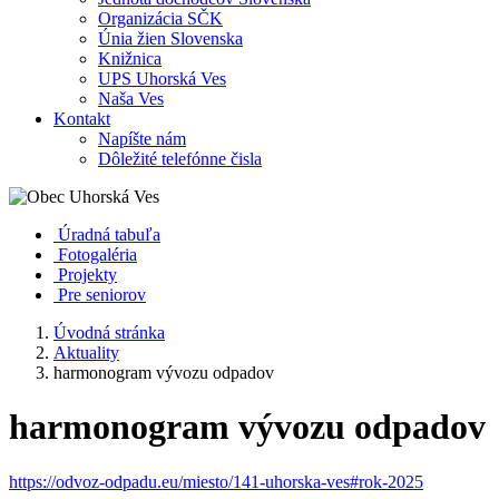
Organizácia SČK
Únia žien Slovenska
Knižnica
UPS Uhorská Ves
Naša Ves
Kontakt
Napíšte nám
Dôležité telefónne čisla
Úradná tabuľa
Fotogaléria
Projekty
Pre seniorov
Úvodná stránka
Aktuality
harmonogram vývozu odpadov
harmonogram vývozu odpadov
https://odvoz-odpadu.eu/miesto/141-uhorska-ves#rok-2025