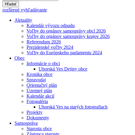
Hľadať
rozšírené vyhľadávanie
Aktuality
Kalendár vývozu odpadu
Voľby do orgánov samosprávy obcí 2026
Voľby do orgánov samosprávy krajov 2026
Referendum 2026
Prezidenské voľby 2024
Voľby do Európskeho parlamentu 2024
Obec
Informácie o obci
Uhorská Ves Dejiny obce
Kronika obce
Spravodaj
Orientačný plán
Územný plán
Kalendár akcií
Fotogaléria
Uhorská Ves na starých fotografiach
Projekty
Dokumenty
Samospráva
Starosta obce
Zástupca starostu