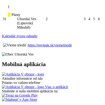
1
Plasty
31
Uhorská Ves
2
3
4
5
6
(Liptovský
Mikuláš)
Kalendár zvozu odpadu
https://envipak.sk/viemetriedit
Mobilná aplikácia
Aktuálne informácie od nás
Priamo vo vašom telefóne
Viac o aplikácii
Stiahnite si našu mobilnú aplikáciu na