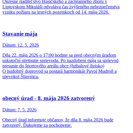
Okresné riaditeľstvo Hasičského a záchranného zboru v
Liptovskom Mikuláši odvoláva čas zvýšeného nebezpečenstva
vzniku požiaru na lesných pozemkoch od 14. mája 2026.
Stavanie mája
Dátum:
12. 5. 2026
Dňa 22. mája 2026 o 17:00 hodine sa pred obecným úradom
uskutoční stretnutie sprievodu. Po nazdobení mája sa sprievod
presunie do športového areálu obce (futbalové ihrisko)
O hudobný doprovod sa postará harmonikár Pavol Mudroň a
spevokol Štiavnica.
obecný úrad - 8. mája 2026 zatvorený
Dátum:
7. 5. 2026
Obecný úrad informuje občanov, že dňa 8. mája 2026 bude
zatvorený. Ďakujeme za pochopenie.