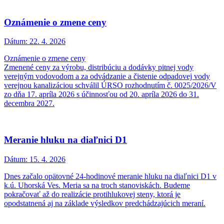
Oznámenie o zmene ceny
Dátum:
22. 4. 2026
Oznámenie o zmene ceny
Zmenené ceny za výrobu, distribúciu a dodávky pitnej vody
verejným vodovodom a za odvádzanie a čistenie odpadovej vody
verejnou kanalizáciou schválil ÚRSO rozhodnutím č. 0025/2026/V
zo dňa 17. apríla 2026 s účinnosťou od 20. apríla 2026 do 31.
decembra 2027.
Meranie hluku na diaľnici D1
Dátum:
15. 4. 2026
Dnes začalo opätovné 24-hodinové meranie hluku na diaľnici D1 v
k.ú. Uhorská Ves. Meria sa na troch stanoviskách. Budeme
pokračovať až do realizácie protihlukovej steny, ktorá je
opodstatnená aj na základe výsledkov predchádzajúcich meraní.