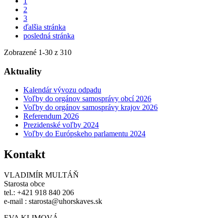
1
2
3
ďalšia stránka
posledná stránka
Zobrazené
1
-
30
z 310
Aktuality
Kalendár vývozu odpadu
Voľby do orgánov samosprávy obcí 2026
Voľby do orgánov samosprávy krajov 2026
Referendum 2026
Prezidenské voľby 2024
Voľby do Európskeho parlamentu 2024
Kontakt
VLADIMÍR MULTÁŇ
Starosta obce
tel.: +421 918 840 206
e-mail : starosta@uhorskaves.sk
EVA KLIMOVÁ