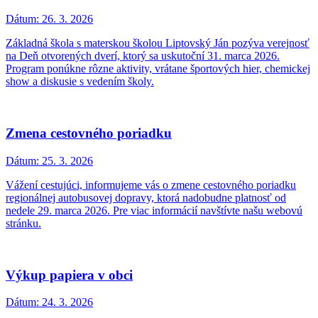
Dátum:
26. 3. 2026
Základná škola s materskou školou Liptovský Ján pozýva verejnosť
na Deň otvorených dverí, ktorý sa uskutoční 31. marca 2026.
Program ponúkne rôzne aktivity, vrátane športových hier, chemickej
show a diskusie s vedením školy.
Zmena cestovného poriadku
Dátum:
25. 3. 2026
Vážení cestujúci, informujeme vás o zmene cestovného poriadku
regionálnej autobusovej dopravy, ktorá nadobudne platnosť od
nedele 29. marca 2026. Pre viac informácií navštívte našu webovú
stránku.
Výkup papiera v obci
Dátum:
24. 3. 2026