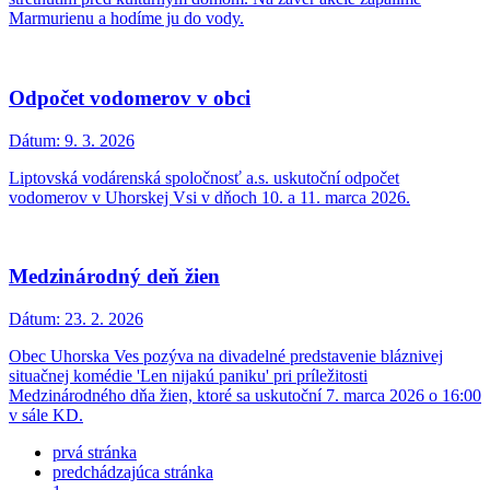
Marmurienu a hodíme ju do vody.
Odpočet vodomerov v obci
Dátum:
9. 3. 2026
Liptovská vodárenská spoločnosť a.s. uskutoční odpočet
vodomerov v Uhorskej Vsi v dňoch 10. a 11. marca 2026.
Medzinárodný deň žien
Dátum:
23. 2. 2026
Obec Uhorska Ves pozýva na divadelné predstavenie bláznivej
situačnej komédie 'Len nijakú paniku' pri príležitosti
Medzinárodného dňa žien, ktoré sa uskutoční 7. marca 2026 o 16:00
v sále KD.
prvá stránka
predchádzajúca stránka