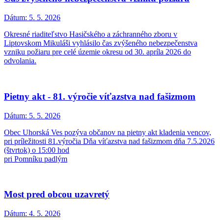
Dátum:
5. 5. 2026
Okresné riaditeľstvo Hasičského a záchranného zboru v
Liptovskom Mikuláši vyhlásilo čas zvýšeného nebezpečenstva
vzniku požiaru pre celé územie okresu od 30. apríla 2026 do
odvolania.
Pietny akt - 81. výročie víťazstva nad fašizmom
Dátum:
5. 5. 2026
Obec Uhorská Ves pozýva občanov na pietny akt kladenia vencov,
pri príležitosti 81.výročia Dňa víťazstva nad fašizmom dňa 7.5.2026
(štvrtok) o 15:00 hod
pri Pomníku padlým
Most pred obcou uzavretý
Dátum:
4. 5. 2026