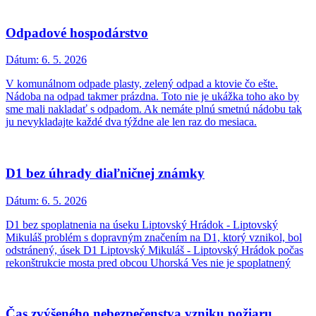
Odpadové hospodárstvo
Dátum:
6. 5. 2026
V komunálnom odpade plasty, zelený odpad a ktovie čo ešte.
Nádoba na odpad takmer prázdna. Toto nie je ukážka toho ako by
sme mali nakladať s odpadom. Ak nemáte plnú smetnú nádobu tak
ju nevykladajte každé dva týždne ale len raz do mesiaca.
D1 bez úhrady diaľničnej známky
Dátum:
6. 5. 2026
D1 bez spoplatnenia na úseku Liptovský Hrádok - Liptovský
Mikuláš problém s dopravným značením na D1, ktorý vznikol, bol
odstránený, úsek D1 Liptovský Mikuláš - Liptovský Hrádok počas
rekonštrukcie mosta pred obcou Uhorská Ves nie je spoplatnený
Čas zvýšeného nebezpečenstva vzniku požiaru