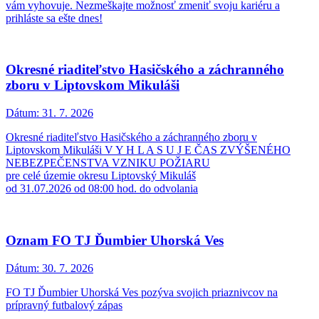
vám vyhovuje. Nezmeškajte možnosť zmeniť svoju kariéru a
prihláste sa ešte dnes!
Okresné riaditeľstvo Hasičského a záchranného
zboru v Liptovskom Mikuláši
Dátum:
31. 7. 2026
Okresné riaditeľstvo Hasičského a záchranného zboru v
Liptovskom Mikuláši V Y H L A S U J E ČAS ZVÝŠENÉHO
NEBEZPEČENSTVA VZNIKU POŽIARU
pre celé územie okresu Liptovský Mikuláš
od 31.07.2026 od 08:00 hod. do odvolania
Oznam FO TJ Ďumbier Uhorská Ves
Dátum:
30. 7. 2026
FO TJ Ďumbier Uhorská Ves pozýva svojich priaznivcov na
prípravný futbalový zápas