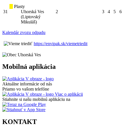
Plasty
31
Uhorská Ves
2
3
4
5
6
(Liptovský
Mikuláš)
Kalendár zvozu odpadu
https://envipak.sk/viemetriedit
Mobilná aplikácia
Aktuálne informácie od nás
Priamo vo vašom telefóne
Viac o aplikácii
Stiahnite si našu mobilnú aplikáciu na
KONTAKT