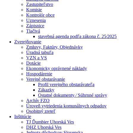
Zastupiteľstvo
Komisie
Kontrolór obce
Uznesenia
Zápisnice
Tlačivá
stavebná agenda podľa zákona č. 25⁄2025
Zverejňovanie
Zmluvy, Faktúry, Objednávky
Úradná tabuľa
VZN a VS
Dotácie
Ekonomicky oprávnené náklady
Hospodárenie
Verejné obstarávanie
Profil verejného obstarávateľa
Zákazky
Ostatné dokumenty ⁄ Súhrnné správy
Archív FZO
Úroveň vytriedenia komunálnych odpadov
Osobitný zreteľ
Inštitúcie
TJ Ďumbier Uhorská Ves
DHZ Uhorská Ves
Jednota dôchodcov Slovenska