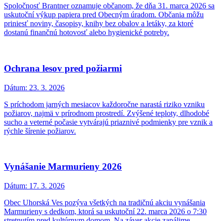
Spoločnosť Brantner oznamuje občanom, že dňa 31. marca 2026 sa
uskutoční výkup papiera pred Obecným úradom. Občania môžu
priniesť noviny, časopisy, knihy bez obalov a letáky, za ktoré
dostanú finančnú hotovosť alebo hygienické potreby.
Ochrana lesov pred požiarmi
Dátum:
23. 3. 2026
S príchodom jarných mesiacov každoročne narastá riziko vzniku
požiarov, najmä v prírodnom prostredí. Zvýšené teploty, dlhodobé
sucho a veterné počasie vytvárajú priaznivé podmienky pre vznik a
rýchle šírenie požiarov.
Vynášanie Marmurieny 2026
Dátum:
17. 3. 2026
Obec Uhorská Ves pozýva všetkých na tradičnú akciu vynášania
Marmurieny s dedkom, ktorá sa uskutoční 22. marca 2026 o 7:30
stretnutím pred kultúrnym domom. Na záver akcie zapálime