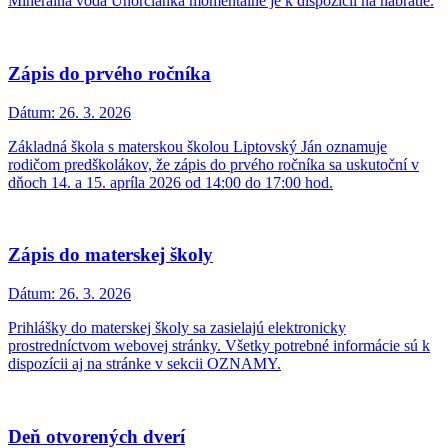
Minerálna voda Uhorčianka momentálne je k dispozícii na nabratie.
Zápis do prvého ročníka
Dátum:
26. 3. 2026
Základná škola s materskou školou Liptovský Ján oznamuje
rodičom predškolákov, že zápis do prvého ročníka sa uskutoční v
dňoch 14. a 15. apríla 2026 od 14:00 do 17:00 hod.
Zápis do materskej školy
Dátum:
26. 3. 2026
Prihlášky do materskej školy sa zasielajú elektronicky
prostredníctvom webovej stránky. Všetky potrebné informácie sú k
dispozícii aj na stránke v sekcii OZNAMY.
Deň otvorených dverí