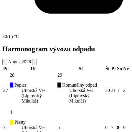
30/15 °C
Harmonogram vývozu odpadu
August
2026
Po
Ut
St
Št
Pi
So
Ne
28
29
Papier
Komunálny odpad
27
Uhorská Ves
Uhorská Ves
30
31
1
2
(Liptovský
(Liptovský
Mikuláš)
Mikuláš)
4
Plasty
3
Uhorská Ves
5
6
7
8
9