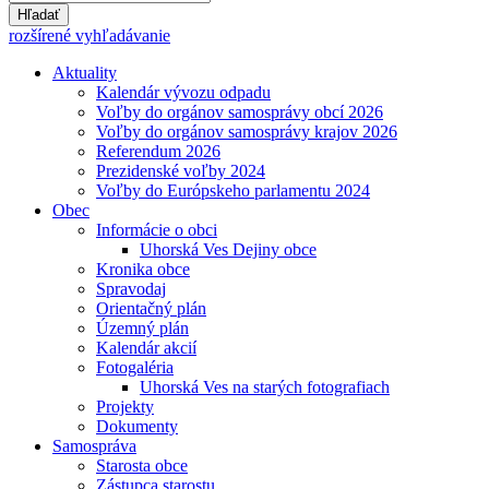
Hľadať
rozšírené vyhľadávanie
Aktuality
Kalendár vývozu odpadu
Voľby do orgánov samosprávy obcí 2026
Voľby do orgánov samosprávy krajov 2026
Referendum 2026
Prezidenské voľby 2024
Voľby do Európskeho parlamentu 2024
Obec
Informácie o obci
Uhorská Ves Dejiny obce
Kronika obce
Spravodaj
Orientačný plán
Územný plán
Kalendár akcií
Fotogaléria
Uhorská Ves na starých fotografiach
Projekty
Dokumenty
Samospráva
Starosta obce
Zástupca starostu