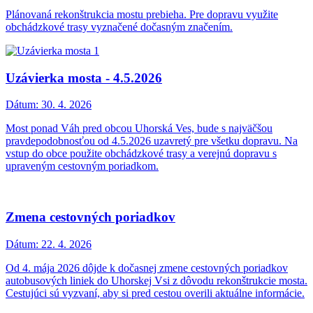
Plánovaná rekonštrukcia mostu prebieha. Pre dopravu využite
obchádzkové trasy vyznačené dočasným značením.
Uzávierka mosta - 4.5.2026
Dátum:
30. 4. 2026
Most ponad Váh pred obcou Uhorská Ves, bude s najväčšou
pravdepodobnosťou od 4.5.2026 uzavretý pre všetku dopravu. Na
vstup do obce použite obchádzkové trasy a verejnú dopravu s
upraveným cestovným poriadkom.
Zmena cestovných poriadkov
Dátum:
22. 4. 2026
Od 4. mája 2026 dôjde k dočasnej zmene cestovných poriadkov
autobusových liniek do Uhorskej Vsi z dôvodu rekonštrukcie mosta.
Cestujúci sú vyzvaní, aby si pred cestou overili aktuálne informácie.