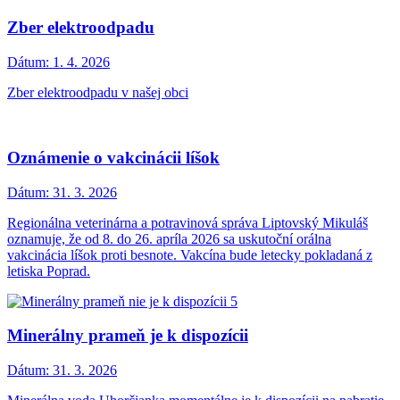
Zber elektroodpadu
Dátum:
1. 4. 2026
Zber elektroodpadu v našej obci
Oznámenie o vakcinácii líšok
Dátum:
31. 3. 2026
Regionálna veterinárna a potravinová správa Liptovský Mikuláš
oznamuje, že od 8. do 26. apríla 2026 sa uskutoční orálna
vakcinácia líšok proti besnote. Vakcína bude letecky pokladaná z
letiska Poprad.
Minerálny prameň je k dispozícii
Dátum:
31. 3. 2026