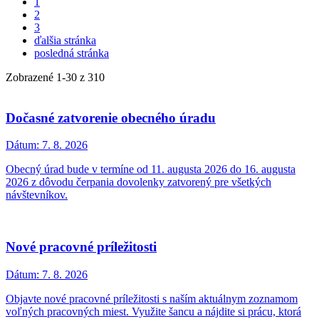
1
2
3
ďalšia stránka
posledná stránka
Zobrazené
1
-
30
z 310
Dočasné zatvorenie obecného úradu
Dátum:
7. 8. 2026
Obecný úrad bude v termíne od 11. augusta 2026 do 16. augusta
2026 z dôvodu čerpania dovolenky zatvorený pre všetkých
návštevníkov.
Nové pracovné príležitosti
Dátum:
7. 8. 2026
Objavte nové pracovné príležitosti s naším aktuálnym zoznamom
voľných pracovných miest. Využite šancu a nájdite si prácu, ktorá