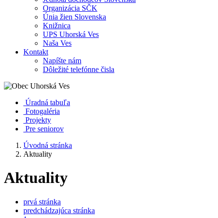
Organizácia SČK
Únia žien Slovenska
Knižnica
UPS Uhorská Ves
Naša Ves
Kontakt
Napíšte nám
Dôležité telefónne čisla
Úradná tabuľa
Fotogaléria
Projekty
Pre seniorov
Úvodná stránka
Aktuality
Aktuality
prvá stránka
predchádzajúca stránka